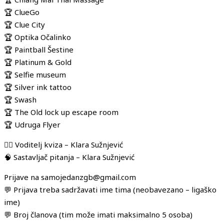
🏆 ClueGo
🏆 Clue City
🏆 Optika Očalinko
🏆 Paintball Šestine
🏆 Platinum & Gold
🏆 Selfie museum
🏆 Silver ink tattoo
🏆 Swash
🏆 The Old lock up escape room
🏆 Udruga Flyer
🧛‍♂️ Voditelj kviza – Klara Sužnjević
🧠 Sastavljač pitanja – Klara Sužnjević
Prijave na samojedanzgb@gmail.com
💬 Prijava treba sadržavati ime tima (neobavezano – ligaško
ime)
💬 Broj članova (tim može imati maksimalno 5 osoba)