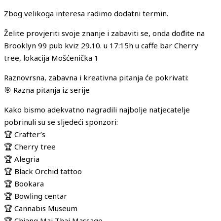
Zbog velikoga interesa radimo dodatni termin.
Želite provjeriti svoje znanje i zabaviti se, onda dođite na
Brooklyn 99 pub kviz 29.10. u 17:15h u caffe bar Cherry
tree, lokacija Mošćenička 1
Raznovrsna, zabavna i kreativna pitanja će pokrivati:
🎯 Razna pitanja iz serije
Kako bismo adekvatno nagradili najbolje natjecatelje
pobrinuli su se sljedeći sponzori:
🏆 Crafter’s
🏆 Cherry tree
🏆 Alegria
🏆 Black Orchid tattoo
🏆 Bookara
🏆 Bowling centar
🏆 Cannabis Museum
🏆 Chiang Mai Thai Massage