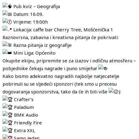
Pub kviz – Geografija
Datum: 16.09.
Vrijeme: 19:00h
Lokacija: caffe bar Cherry Tree, Mošćenička 1
Raznovrsna, zabavna i kreativna pitanja će pokrivati:
Razna pitanja iz geografije
Mini Liga: Općenito
Okupite ekipu, pripremite se za izazov i odličnu atmosferu –
pobjednike čekaju nagrade i puno smijeha!
Kako bismo adekvatno nagradili najbolje natjecatelje
pobrinuli su se sljedeći sponzori (tek smo u precesu
dogovaranja sponzorstva, tako da će ih biti više
):
Crafter’s
Paladium
BMK Audio
Friendly Fire
Extra XXL
Samo Jedan