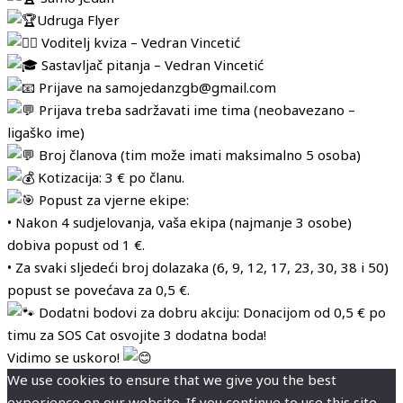
Udruga Flyer
Voditelj kviza – Vedran Vincetić
Sastavljač pitanja – Vedran Vincetić
Prijave na samojedanzgb@gmail.com
Prijava treba sadržavati ime tima (neobavezano –
ligaško ime)
Broj članova (tim može imati maksimalno 5 osoba)
Kotizacija: 3 € po članu.
Popust za vjerne ekipe:
• Nakon 4 sudjelovanja, vaša ekipa (najmanje 3 osobe)
dobiva popust od 1 €.
• Za svaki sljedeći broj dolazaka (6, 9, 12, 17, 23, 30, 38 i 50)
popust se povećava za 0,5 €.
Dodatni bodovi za dobru akciju: Donacijom od 0,5 € po
timu za SOS Cat osvojite 3 dodatna boda!
Vidimo se uskoro!
We use cookies to ensure that we give you the best
experience on our website. If you continue to use this site