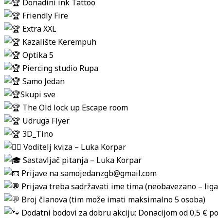
Donadini ink Tattoo
Friendly Fire
Extra XXL
Kazalište Kerempuh
Optika 5
Piercing studio Rupa
Samo Jedan
Skupi sve
The Old lock up Escape room
Udruga Flyer
3D_Tino
Voditelj kviza – Luka Korpar
Sastavljač pitanja – Luka Korpar
Prijave na samojedanzgb@gmail.com
Prijava treba sadržavati ime tima (neobavezano – lig
Broj članova (tim može imati maksimalno 5 osoba)
Dodatni bodovi za dobru akciju: Donacijom od 0,5 € po