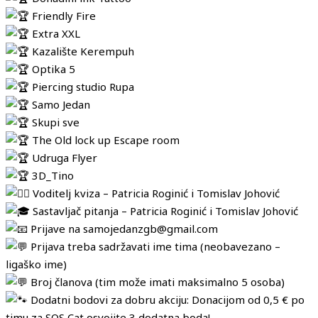
Friendly Fire
Extra XXL
Kazalište Kerempuh
Optika 5
Piercing studio Rupa
Samo Jedan
Skupi sve
The Old lock up Escape room
Udruga Flyer
3D_Tino
Voditelj kviza – Patricia Roginić i Tomislav Johović
Sastavljač pitanja – Patricia Roginić i Tomislav Johović
Prijave na samojedanzgb@gmail.com
Prijava treba sadržavati ime tima (neobavezano –
ligaško ime)
Broj članova (tim može imati maksimalno 5 osoba)
Dodatni bodovi za dobru akciju: Donacijom od 0,5 € po
timu za SOS Cat osvojite 3 dodatna boda!