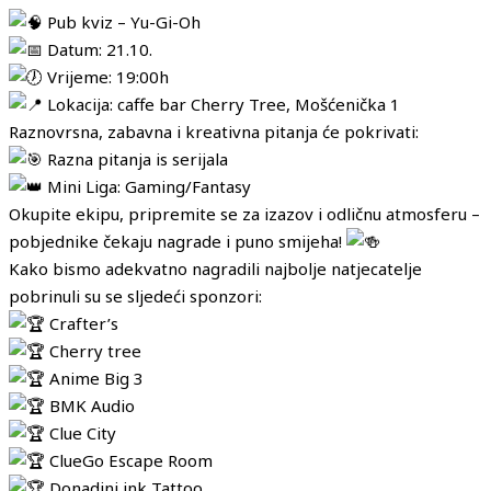
Pub kviz – Yu-Gi-Oh
Datum: 21.10.
Vrijeme: 19:00h
Lokacija: caffe bar Cherry Tree, Mošćenička 1
Raznovrsna, zabavna i kreativna pitanja će pokrivati:
Razna pitanja is serijala
Mini Liga: Gaming/Fantasy
Okupite ekipu, pripremite se za izazov i odličnu atmosferu –
pobjednike čekaju nagrade i puno smijeha!
Kako bismo adekvatno nagradili najbolje natjecatelje
pobrinuli su se sljedeći sponzori:
Crafter’s
Cherry tree
Anime Big 3
BMK Audio
Clue City
ClueGo Escape Room
Donadini ink Tattoo