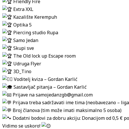
Friendly Fire
Extra XXL
Kazalište Kerempuh
Optika 5
Piercing studio Rupa
Samo Jedan
Skupi sve
The Old lock up Escape room
Udruga Flyer
3D_Tino
Voditelj kviza – Gordan Karlić
Sastavljač pitanja – Gordan Karlić
Prijave na samojedanzgb@gmail.com
Prijava treba sadržavati ime tima (neobavezano – lig
Broj članova (tim može imati maksimalno 5 osoba)
Dodatni bodovi za dobru akciju: Donacijom od 0,5 € po
Vidimo se uskoro!