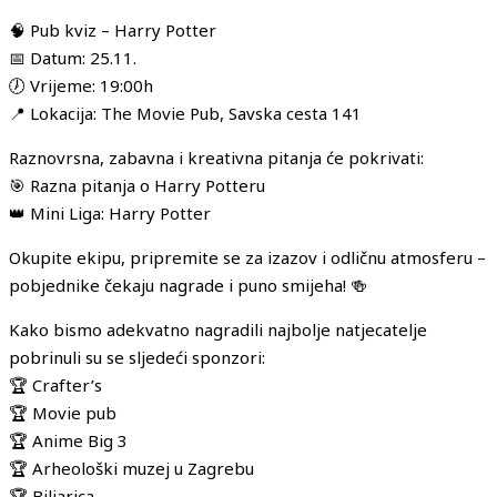
🧠 Pub kviz – Harry Potter
📅 Datum: 25.11.
🕖 Vrijeme: 19:00h
📍 Lokacija: The Movie Pub, Savska cesta 141
Raznovrsna, zabavna i kreativna pitanja će pokrivati:
🎯 Razna pitanja o Harry Potteru
👑 Mini Liga: Harry Potter
Okupite ekipu, pripremite se za izazov i odličnu atmosferu –
pobjednike čekaju nagrade i puno smijeha! 🍻
Kako bismo adekvatno nagradili najbolje natjecatelje
pobrinuli su se sljedeći sponzori:
🏆 Crafter’s
🏆 Movie pub
🏆 Anime Big 3
🏆 Arheološki muzej u Zagrebu
🏆 Biljarica