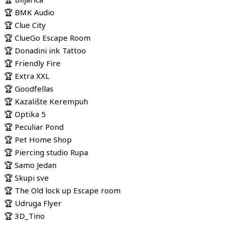
🏆 BMK Audio
🏆 Clue City
🏆 ClueGo Escape Room
🏆 Donadini ink Tattoo
🏆 Friendly Fire
🏆 Extra XXL
🏆 Goodfellas
🏆 Kazalište Kerempuh
🏆 Optika 5
🏆 Peculiar Pond
🏆 Pet Home Shop
🏆 Piercing studio Rupa
🏆 Samo Jedan
🏆 Skupi sve
🏆 The Old lock up Escape room
🏆 Udruga Flyer
🏆 3D_Tino