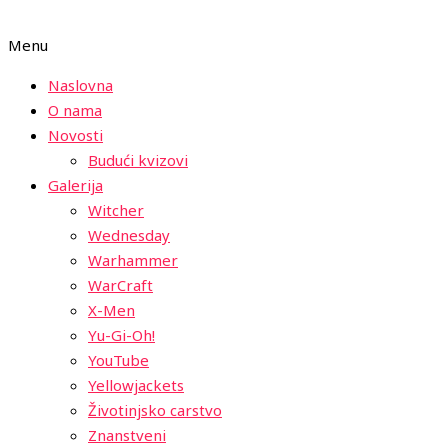
Menu
Naslovna
O nama
Novosti
Budući kvizovi
Galerija
Witcher
Wednesday
Warhammer
WarCraft
X-Men
Yu-Gi-Oh!
YouTube
Yellowjackets
Životinjsko carstvo
Znanstveni