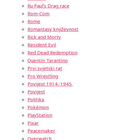
Ru Paul’s Drag race
Rom-Com
Rome
Romantasy književnost
Rick and Morty
Resident Evil
Red Dead Redemption
Quentin Tarantino
Prvi svjetski rat
Pro Wrestling
Povijest 1914.-1945.
Povijest
Politika
Pokémon
PlayStation
Pixar
Peacemaker
Overwatch