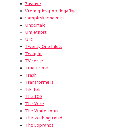
Zastave
Vremeplov pop događaja
Vampirski dnevnici
Undertale
Umjetnost
UFC
Twenty One Pilots
Twilight
TV serije
True Crime
Trash
Transformers
Tik Tok
The 100
The Wire
The White Lotus
The Walking Dead
The Sopranos