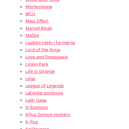
Memeologija
MCU
Mass Effect
Marvel Rivals
Mačke
Ljudsko tijelo i farmacija
Lord of the Rings
Love and Deepspace
Linkin Park
Life Is Strange
Lego
League of Legends
Latinske poslovice
Lady Gaga
Kršćanstvo
KPop Demon Hunters
K-Pop
Književnost