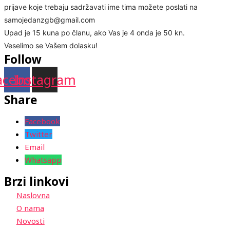
prijave koje trebaju sadržavati ime tima možete poslati na
samojedanzgb@gmail.com
Upad je 15 kuna po članu, ako Vas je 4 onda je 50 kn.
Veselimo se Vašem dolasku!
Follow
acebook
Instagram
Share
Facebook
Twitter
Email
Whatsapp
Brzi linkovi
Naslovna
O nama
Novosti