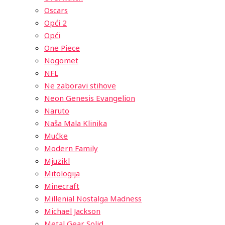
Oscars
Opći 2
Opći
One Piece
Nogomet
NFL
Ne zaboravi stihove
Neon Genesis Evangelion
Naruto
Naša Mala Klinika
Mućke
Modern Family
Mjuzikl
Mitologija
Minecraft
Millenial Nostalga Madness
Michael Jackson
Metal Gear Solid