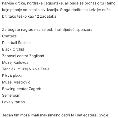
najviše grčke, nordijske i egipatske, ali bude se pronašlo tu i tamo
koje pitanje od ostalih civilizacija. Stoga dođite na kviz jer neće
biti tako teško kao 12 zadataka.
Za bogate nagrade su se pobrinuli sljedeći sponzori:
Crafter’s
Paintball Šestine
Black Orchid
Zabavni centar Zagiland
Muzej Karlovca
Tehnički muzej Nikola Tesla
Riky’s pizza
Muzej Meštrović
Bowling centar Zagreb
Selfieroom
Lovely tattoo
Jedan tim može imati maksimalno četiri (4) natjecatelja. Svoje