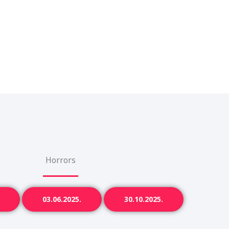
k
a
m
Horrors
03.06.2025.
30.10.2025.