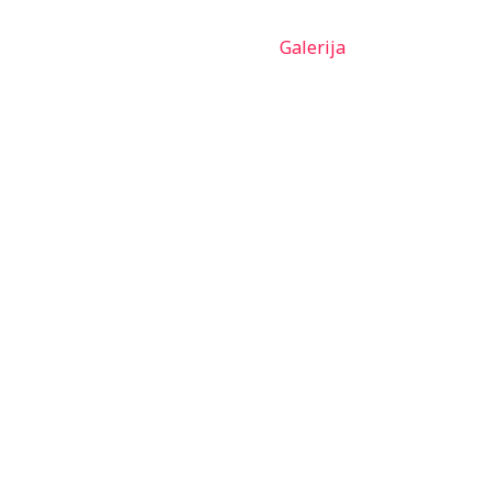
lovna
O nama
Novosti
Galerija
Kontakt