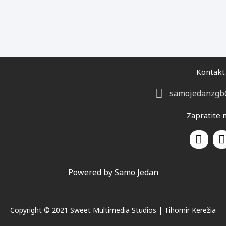
Kontakt
samojedanzgb
Zapratite 
F
I
a
c
e
t
Powered by Samo Jedan
b
o
o
Copyright © 2021 Sweet Multimedia Studios | Tihomir Kerežia
k