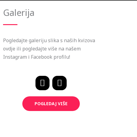
Galerija
Pogledajte galeriju slika s naših kvizova
ovdje ili pogledajte više na našem
Instagram i Facebook profilu!
F
I
a
n
c
s
POGLEDAJ VIŠE
e
t
b
a
o
g
o
r