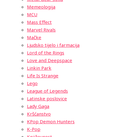
Memeologija
MCU
Mass Effect
Marvel Rivals
Mačke
Ljudsko tijelo i farmacija
Lord of the Rings
Love and Deepspace
Linkin Park
Life Is Strange
Lego
League of Legends
Latinske poslovice
Lady Gaga
Kršćanstvo
KPop Demon Hunters
K-Pop
Književnost