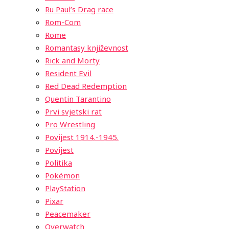
Ru Paul’s Drag race
Rom-Com
Rome
Romantasy književnost
Rick and Morty
Resident Evil
Red Dead Redemption
Quentin Tarantino
Prvi svjetski rat
Pro Wrestling
Povijest 1914.-1945.
Povijest
Politika
Pokémon
PlayStation
Pixar
Peacemaker
Overwatch