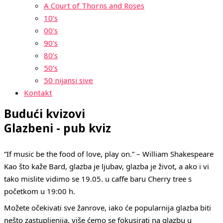
A Court of Thorns and Roses
10’s
00’s
90’s
80’s
50’s
50 nijansi sive
Kontakt
Budući kvizovi
Glazbeni - pub kviz
“If music be the food of love, play on.” – William Shakespeare
Kao što kaže Bard, glazba je ljubav, glazba je život, a ako i vi
tako mislite vidimo se 19.05. u caffe baru Cherry tree s
početkom u 19:00 h.
Možete očekivati sve žanrove, iako će popularnija glazba biti
nešto zastupljenija, više ćemo se fokusirati na glazbu u