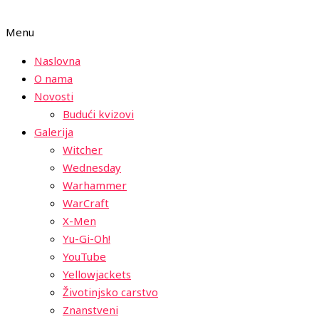
Menu
Naslovna
O nama
Novosti
Budući kvizovi
Galerija
Witcher
Wednesday
Warhammer
WarCraft
X-Men
Yu-Gi-Oh!
YouTube
Yellowjackets
Životinjsko carstvo
Znanstveni