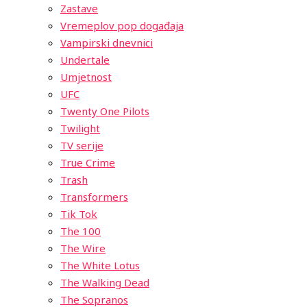
Zastave
Vremeplov pop događaja
Vampirski dnevnici
Undertale
Umjetnost
UFC
Twenty One Pilots
Twilight
TV serije
True Crime
Trash
Transformers
Tik Tok
The 100
The Wire
The White Lotus
The Walking Dead
The Sopranos