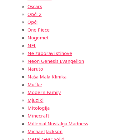
Oscars
Opći 2
Opći
One Piece
Nogomet
NFL
Ne zaboravi stihove
Neon Genesis Evangelion
Naruto
Naša Mala Klinika
Mućke
Modern Family
Mjuzikl
Mitologija
Minecraft
Millenial Nostalga Madness
Michael Jackson
Metal Gear Solid