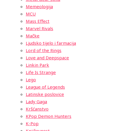
Memeologija
MCU
Mass Effect
Marvel Rivals
Mačke
Ljudsko tijelo i farmacija
Lord of the Rings
Love and Deepspace
Linkin Park
Life Is Strange
Lego
League of Legends
Latinske poslovice
Lady Gaga
Kršćanstvo
KPop Demon Hunters
K-Pop
Književnost