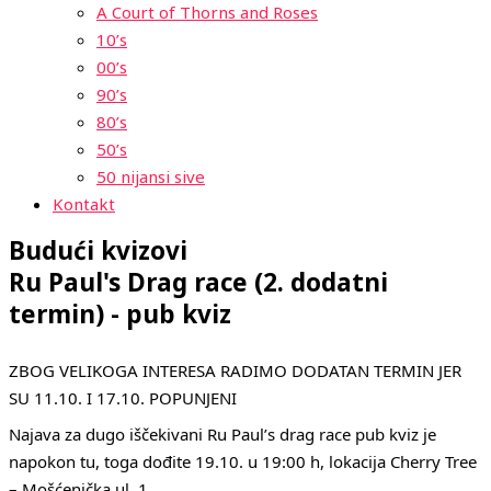
A Court of Thorns and Roses
10’s
00’s
90’s
80’s
50’s
50 nijansi sive
Kontakt
Budući kvizovi
Ru Paul's Drag race (2. dodatni
termin) - pub kviz
ZBOG VELIKOGA INTERESA RADIMO DODATAN TERMIN JER
SU 11.10. I 17.10. POPUNJENI
Najava za dugo iščekivani Ru Paul’s drag race pub kviz je
napokon tu, toga dođite 19.10. u 19:00 h, lokacija Cherry Tree
– Mošćenička ul. 1.