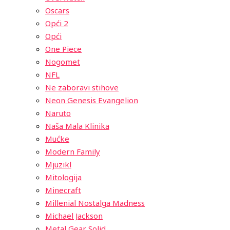
Oscars
Opći 2
Opći
One Piece
Nogomet
NFL
Ne zaboravi stihove
Neon Genesis Evangelion
Naruto
Naša Mala Klinika
Mućke
Modern Family
Mjuzikl
Mitologija
Minecraft
Millenial Nostalga Madness
Michael Jackson
Metal Gear Solid