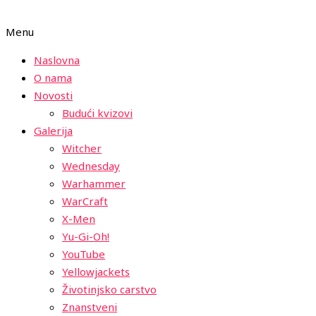
Menu
Naslovna
O nama
Novosti
Budući kvizovi
Galerija
Witcher
Wednesday
Warhammer
WarCraft
X-Men
Yu-Gi-Oh!
YouTube
Yellowjackets
Životinjsko carstvo
Znanstveni