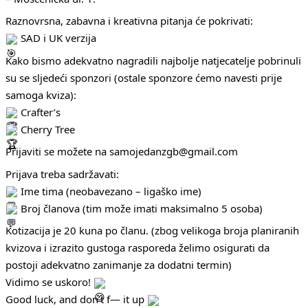
Raznovrsna, zabavna i kreativna pitanja će pokrivati:
SAD i UK verzija
Kako bismo adekvatno nagradili najbolje natjecatelje pobrinuli
su se sljedeći sponzori (ostale sponzore ćemo navesti prije
samoga kviza):
Crafter’s
Cherry Tree
Prijaviti se možete na samojedanzgb@gmail.com
Prijava treba sadržavati:
Ime tima (neobavezano – ligaško ime)
Broj članova (tim može imati maksimalno 5 osoba)
Kotizacija je 20 kuna po članu. (zbog velikoga broja planiranih
kvizova i izrazito gustoga rasporeda želimo osigurati da
postoji adekvatno zanimanje za dodatni termin)
Vidimo se uskoro!
Good luck, and don’t f— it up