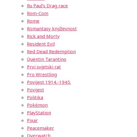
Ru Paul’s Drag race
Rom-Com
Rome
Romantasy književnost
Rick and Morty
Resident Evil
Red Dead Redemption
Quentin Tarantino
Prvi svjetski rat
Pro Wrestling
Povijest 1914.-1945.
Povijest
Politika
Pokémon
PlayStation
Pixar
Peacemaker
Overwatch