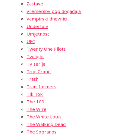
Zastave
Vremeplov pop događaja
Vampirski dnevnici
Undertale
Umjetnost
UFC
Twenty One Pilots
Twilight
TV serije
True Crime
Trash
Transformers
Tik Tok
The 100
The Wire
The White Lotus
The Walking Dead
The Sopranos