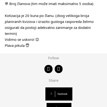
💬 Broj članova (tim može imati maksimalno 5 osoba)
Kotizacija je 20 kuna po članu. (zbog velikoga broja
planiranih kvizova i izrazito gustoga rasporeda želimo
osigurati da postoji adekvatno zanimanje za dodatni
termin)
Vidimo se uskoro! 😊
Plava pikula 😇
Follow
F
I
a
n
c
s
Share
e
t
b
a
o
g
Facebook
o
r
k
a