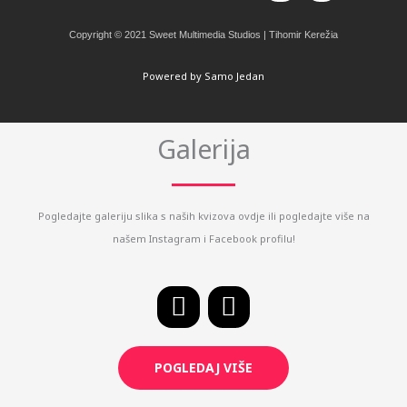
c
s
e
t
Copyright © 2021 Sweet Multimedia Studios | Tihomir Kerežia
b
a
o
g
Powered by Samo Jedan
o
r
k
a
m
Galerija
Pogledajte galeriju slika s naših kvizova ovdje ili pogledajte više na
našem Instagram i Facebook profilu!
F
I
a
n
c
s
POGLEDAJ VIŠE
e
t
b
a