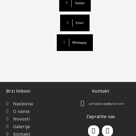
m
Twitter
Email
Whatsapp
Brzi linkovi
Kontakt
Naslovna
samojedanzgb@gmail.com
O nama
Zapratite nas
Novosti
Galerija
F
I
a
n
Kontakt