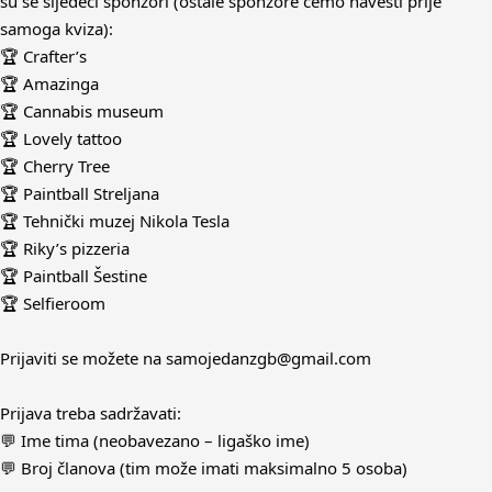
su se sljedeći sponzori (ostale sponzore ćemo navesti prije
samoga kviza):
🏆 Crafter’s
🏆 Amazinga
🏆 Cannabis museum
🏆 Lovely tattoo
🏆 Cherry Tree
🏆 Paintball Streljana
🏆 Tehnički muzej Nikola Tesla
🏆 Riky’s pizzeria
🏆 Paintball Šestine
🏆 Selfieroom
Prijaviti se možete na samojedanzgb@gmail.com
Prijava treba sadržavati:
💬 Ime tima (neobavezano – ligaško ime)
💬 Broj članova (tim može imati maksimalno 5 osoba)