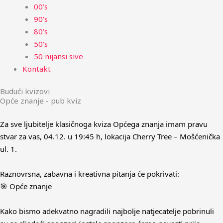
00’s
90’s
80’s
50’s
50 nijansi sive
Kontakt
Budući kvizovi
Opće znanje - pub kviz
Za sve ljubitelje klasičnoga kviza Općega znanja imam pravu
stvar za vas, 04.12. u 19:45 h, lokacija Cherry Tree – Mošćenička
ul. 1.
Raznovrsna, zabavna i kreativna pitanja će pokrivati:
🎯 Opće znanje
Kako bismo adekvatno nagradili najbolje natjecatelje pobrinuli