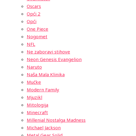
Oscars
Opći 2
Opći
One Piece
Nogomet
NFL
Ne zaboravi stihove
Neon Genesis Evangelion
Naruto
Naša Mala Klinika
Mućke
Modern Family
Mjuzikl
Mitologija
Minecraft
Millenial Nostalga Madness
Michael Jackson
Metal Gear Solid