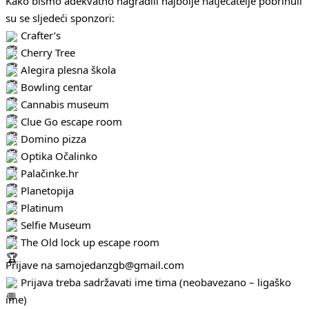
Kako bismo adekvatno nagradili najbolje natjecatelje pobrinuli
su se sljedeći sponzori:
Crafter’s
Cherry Tree
Alegira plesna škola
Bowling centar
Cannabis museum
Clue Go escape room
Domino pizza
Optika Očalinko
Palačinke.hr
Planetopija
Platinum
Selfie Museum
The Old lock up escape room
Prijave na samojedanzgb@gmail.com
Prijava treba sadržavati ime tima (neobavezano – ligaško
ime)