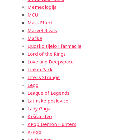
Memeologija
MCU
Mass Effect
Marvel Rivals
Mačke
Ljudsko tijelo i farmacija
Lord of the Rings
Love and Deepspace
Linkin Park
Life Is Strange
Lego
League of Legends
Latinske poslovice
Lady Gaga
Kršćanstvo
KPop Demon Hunters
K-Pop
Književnost