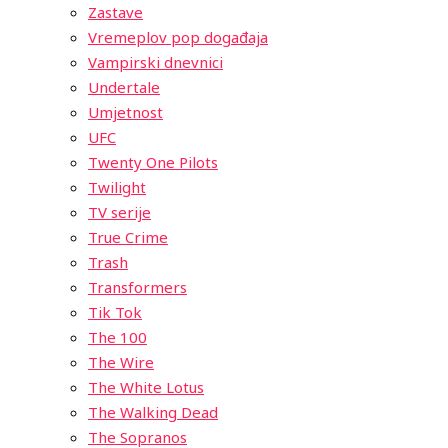
Zastave
Vremeplov pop događaja
Vampirski dnevnici
Undertale
Umjetnost
UFC
Twenty One Pilots
Twilight
TV serije
True Crime
Trash
Transformers
Tik Tok
The 100
The Wire
The White Lotus
The Walking Dead
The Sopranos