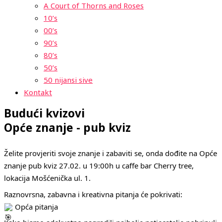
A Court of Thorns and Roses
10’s
00’s
90’s
80’s
50’s
50 nijansi sive
Kontakt
Budući kvizovi
Opće znanje - pub kviz
Želite provjeriti svoje znanje i zabaviti se, onda dođite na Opće
znanje pub kviz 27.02. u 19:00h u caffe bar Cherry tree,
lokacija Mošćenička ul. 1.
Raznovrsna, zabavna i kreativna pitanja će pokrivati:
Opća pitanja