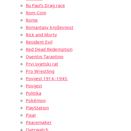
Ru Paul’s Drag race
Rom-Com
Rome
Romantasy književnost
Rick and Morty
Resident Evil
Red Dead Redemption
Quentin Tarantino
Prvi svjetski rat
Pro Wrestling
Povijest 1914.-1945.
Povijest
Politika
Pokémon
PlayStation
Pixar
Peacemaker
Overwatch