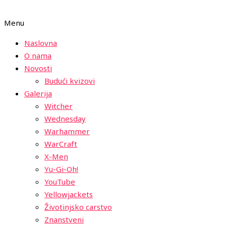
Menu
Naslovna
O nama
Novosti
Budući kvizovi
Galerija
Witcher
Wednesday
Warhammer
WarCraft
X-Men
Yu-Gi-Oh!
YouTube
Yellowjackets
Životinjsko carstvo
Znanstveni