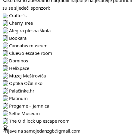
Kako bismo adekvatno nagradili najbolje natjecatelje pobrinuli
su se sljedeći sponzori:
Crafter’s
Cherry Tree
Alegira plesna škola
Bookara
Cannabis museum
ClueGo escape room
Dominos
HeliSpace
Muzej Meštrovića
Optika Očalinko
Palačinke.hr
Platinum
Progame – Jamnica
Selfie Museum
The Old lock up escape room
Prijave na samojedanzgb@gmail.com