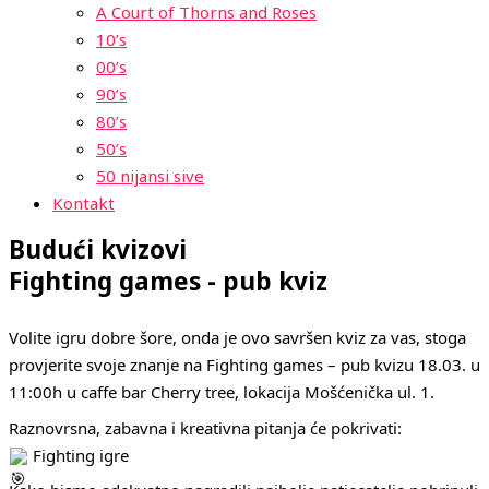
A Court of Thorns and Roses
10’s
00’s
90’s
80’s
50’s
50 nijansi sive
Kontakt
Budući kvizovi
Fighting games - pub kviz
Volite igru dobre šore, onda je ovo savršen kviz za vas, stoga
provjerite svoje znanje na Fighting games – pub kvizu 18.03. u
11:00h u caffe bar Cherry tree, lokacija Mošćenička ul. 1.
Raznovrsna, zabavna i kreativna pitanja će pokrivati:
Fighting igre