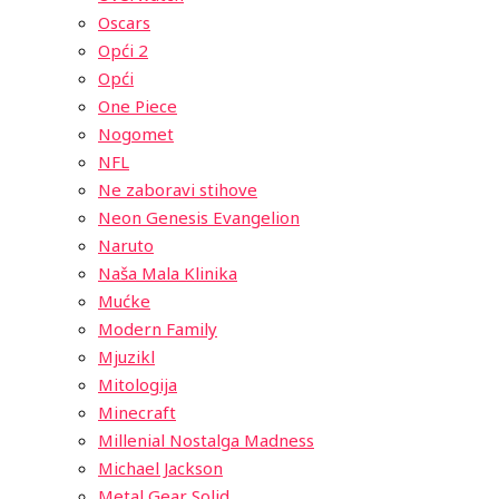
Oscars
Opći 2
Opći
One Piece
Nogomet
NFL
Ne zaboravi stihove
Neon Genesis Evangelion
Naruto
Naša Mala Klinika
Mućke
Modern Family
Mjuzikl
Mitologija
Minecraft
Millenial Nostalga Madness
Michael Jackson
Metal Gear Solid