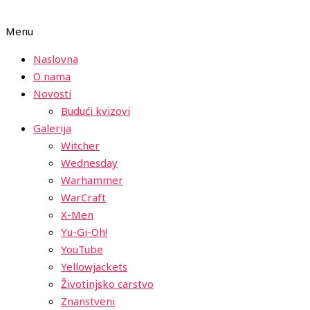
Menu
Naslovna
O nama
Novosti
Budući kvizovi
Galerija
Witcher
Wednesday
Warhammer
WarCraft
X-Men
Yu-Gi-Oh!
YouTube
Yellowjackets
Životinjsko carstvo
Znanstveni