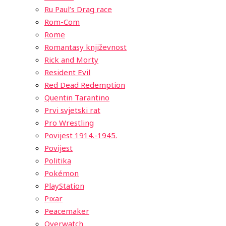
Ru Paul’s Drag race
Rom-Com
Rome
Romantasy književnost
Rick and Morty
Resident Evil
Red Dead Redemption
Quentin Tarantino
Prvi svjetski rat
Pro Wrestling
Povijest 1914.-1945.
Povijest
Politika
Pokémon
PlayStation
Pixar
Peacemaker
Overwatch