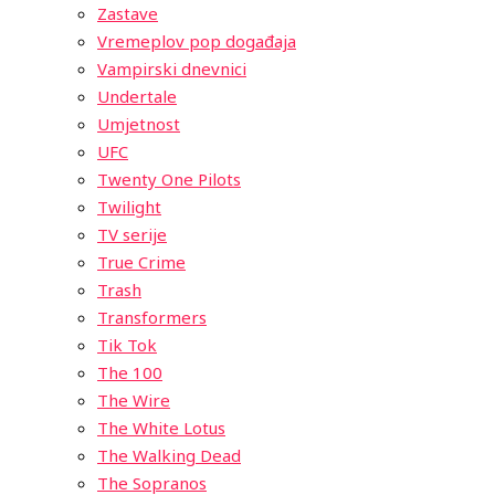
Zastave
Vremeplov pop događaja
Vampirski dnevnici
Undertale
Umjetnost
UFC
Twenty One Pilots
Twilight
TV serije
True Crime
Trash
Transformers
Tik Tok
The 100
The Wire
The White Lotus
The Walking Dead
The Sopranos