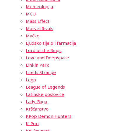
Memeologija
MCU
Mass Effect
Marvel Rivals
Mačke
Ljudsko tijelo i farmacija
Lord of the Rings
Love and Deepspace
Linkin Park
Life Is Strange
Lego
League of Legends
Latinske poslovice
Lady Gaga
Kršćanstvo
KPop Demon Hunters
K-Pop
Književnost