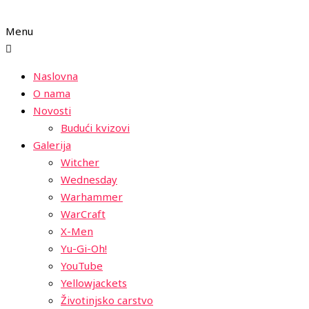
Menu
Naslovna
O nama
Novosti
Budući kvizovi
Galerija
Witcher
Wednesday
Warhammer
WarCraft
X-Men
Yu-Gi-Oh!
YouTube
Yellowjackets
Životinjsko carstvo