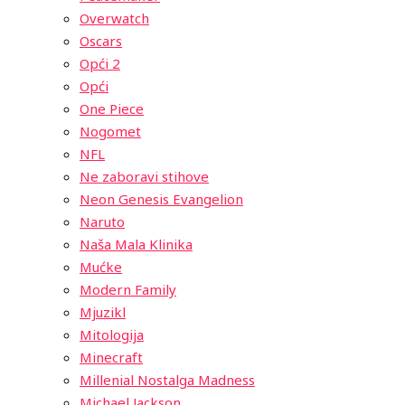
Overwatch
Oscars
Opći 2
Opći
One Piece
Nogomet
NFL
Ne zaboravi stihove
Neon Genesis Evangelion
Naruto
Naša Mala Klinika
Mućke
Modern Family
Mjuzikl
Mitologija
Minecraft
Millenial Nostalga Madness
Michael Jackson