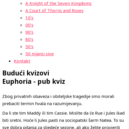
A Knight of the Seven Kingdoms
A Court of Thorns and Roses
10’s
00’s
90’s
80’s
50’s
50 nijansi sive
Kontakt
Budući kvizovi
Euphoria - pub kviz
Zbog privatnih obaveza i obiteljske tragedije smo morali
prebaciti termin hvala na razumijevanju.
Da li ste tim Maddy ili tim Cassie. Mislite da će Rue i Jules ikad
biti sretni. Hoće li Jules pasti na sociopatski šarm Natea. To su
sve dobra pitanja za sljedeće sezone, ali ako želite provjeriti