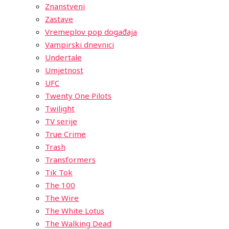
Znanstveni
Zastave
Vremeplov pop događaja
Vampirski dnevnici
Undertale
Umjetnost
UFC
Twenty One Pilots
Twilight
TV serije
True Crime
Trash
Transformers
Tik Tok
The 100
The Wire
The White Lotus
The Walking Dead