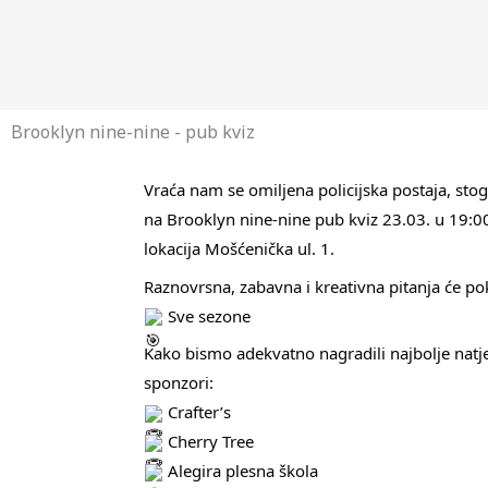
Brooklyn nine-nine - pub kviz
Vraća nam se omiljena policijska postaja, stog
na Brooklyn nine-nine pub kviz 23.03. u 19:00
lokacija Mošćenička ul. 1.
Raznovrsna, zabavna i kreativna pitanja će pok
Sve sezone
Kako bismo adekvatno nagradili najbolje natjec
sponzori:
Crafter’s
Cherry Tree
Alegira plesna škola