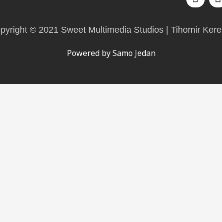
a
c
e
t
pyright © 2021 Sweet Multimedia Studios | Tihomir Kere
b
o
Powered by Samo Jedan
o
k