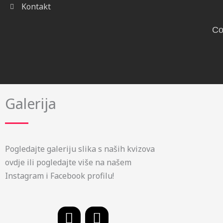
Kontakt
Co
Galerija
Pogledajte galeriju slika s naših kvizova
ovdje ili pogledajte više na našem
Instagram i Facebook profilu!
F
I