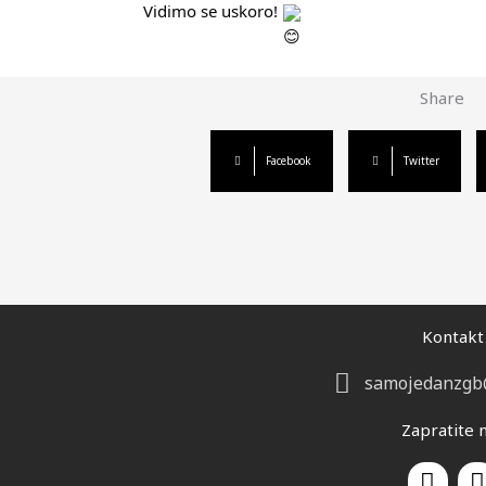
Vidimo se uskoro!
Share
Facebook
Twitter
Kontakt
samojedanzgb
Zapratite 
F
I