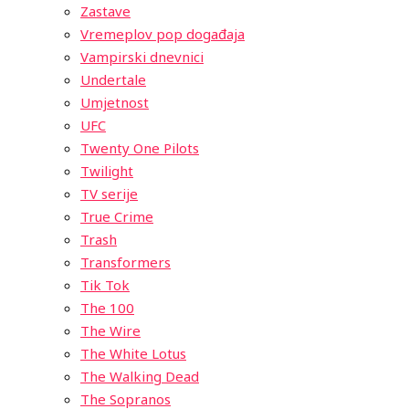
Zastave
Vremeplov pop događaja
Vampirski dnevnici
Undertale
Umjetnost
UFC
Twenty One Pilots
Twilight
TV serije
True Crime
Trash
Transformers
Tik Tok
The 100
The Wire
The White Lotus
The Walking Dead
The Sopranos