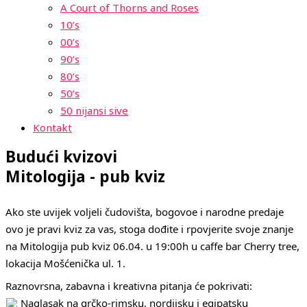
A Court of Thorns and Roses
10’s
00’s
90’s
80’s
50’s
50 nijansi sive
Kontakt
Budući kvizovi
Mitologija - pub kviz
Ako ste uvijek voljeli čudovišta, bogovoe i narodne predaje
ovo je pravi kviz za vas, stoga dođite i rpovjerite svoje znanje
na Mitologija pub kviz 06.04. u 19:00h u caffe bar Cherry tree,
lokacija Mošćenička ul. 1.
Raznovrsna, zabavna i kreativna pitanja će pokrivati:
Naglasak na grčko-rimsku, nordijsku i egipatsku