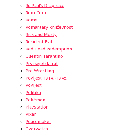
Ru Paul’s Drag race
Rom-Com
Rome
Romantasy književnost
Rick and Morty
Resident Evil
Red Dead Redemption
Quentin Tarantino
Prvi svjetski rat
Pro Wrestling
Povijest 1914.-1945.
Povijest
Politika
Pokémon
PlayStation
Pixar
Peacemaker
Overwatch