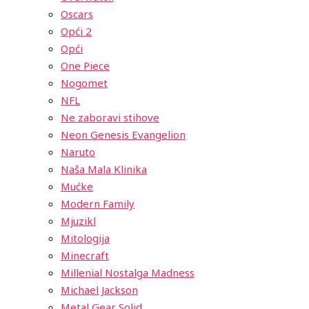
Oscars
Opći 2
Opći
One Piece
Nogomet
NFL
Ne zaboravi stihove
Neon Genesis Evangelion
Naruto
Naša Mala Klinika
Mućke
Modern Family
Mjuzikl
Mitologija
Minecraft
Millenial Nostalga Madness
Michael Jackson
Metal Gear Solid