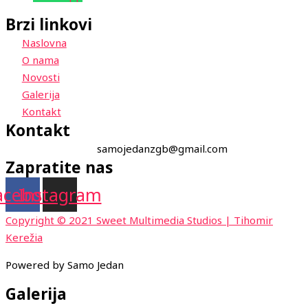
Brzi linkovi
Naslovna
O nama
Novosti
Galerija
Kontakt
Kontakt
samojedanzgb@gmail.com
Zapratite nas
acebook
Instagram
Copyright © 2021 Sweet Multimedia Studios | Tihomir
Kerežia
Powered by Samo Jedan
Galerija