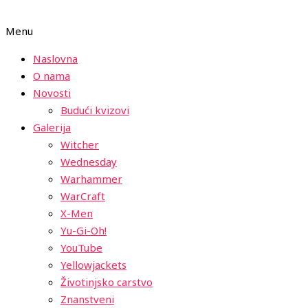
Menu
Naslovna
O nama
Novosti
Budući kvizovi
Galerija
Witcher
Wednesday
Warhammer
WarCraft
X-Men
Yu-Gi-Oh!
YouTube
Yellowjackets
Životinjsko carstvo
Znanstveni