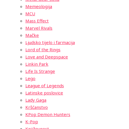
Memeologija
MCU
Mass Effect
Marvel Rivals
Mačke
Ljudsko tijelo i farmacija
Lord of the Rings
Love and Deepspace
Linkin Park
Life Is Strange
Lego
League of Legends
Latinske poslovice
Lady Gaga
Kršćanstvo
KPop Demon Hunters
K-Pop
Književnost