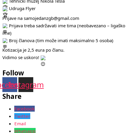
Tehnički muzej Nikola Tesla
Udruga Flyer
Prijave na samojedanzgb@gmail.com
Prijava treba sadržavati ime tima (neobavezano – ligaško
ime)
Broj članova (tim može imati maksimalno 5 osoba)
Kotizacija je 2,5 eura po članu.
Vidimo se uskoro!
Follow
acebook
Instagram
Share
Facebook
Twitter
Email
Whatsapp