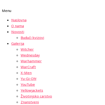
Menu
Naslovna
O nama
Novosti
Budući kvizovi
Galerija
Witcher
Wednesday
Warhammer
WarCraft
X-Men
Yu-Gi-Oh!
YouTube
Yellowjackets
Životinjsko carstvo
Znanstveni