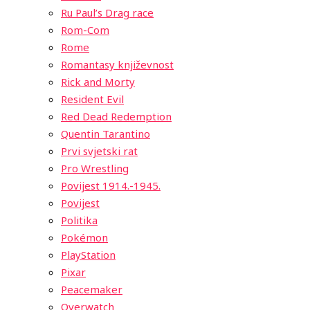
Ru Paul’s Drag race
Rom-Com
Rome
Romantasy književnost
Rick and Morty
Resident Evil
Red Dead Redemption
Quentin Tarantino
Prvi svjetski rat
Pro Wrestling
Povijest 1914.-1945.
Povijest
Politika
Pokémon
PlayStation
Pixar
Peacemaker
Overwatch