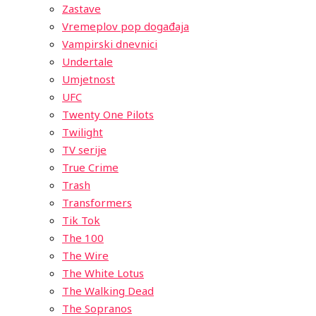
Zastave
Vremeplov pop događaja
Vampirski dnevnici
Undertale
Umjetnost
UFC
Twenty One Pilots
Twilight
TV serije
True Crime
Trash
Transformers
Tik Tok
The 100
The Wire
The White Lotus
The Walking Dead
The Sopranos