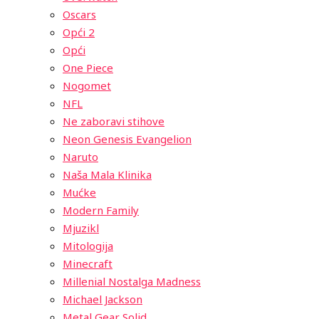
Oscars
Opći 2
Opći
One Piece
Nogomet
NFL
Ne zaboravi stihove
Neon Genesis Evangelion
Naruto
Naša Mala Klinika
Mućke
Modern Family
Mjuzikl
Mitologija
Minecraft
Millenial Nostalga Madness
Michael Jackson
Metal Gear Solid