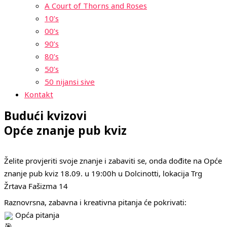
A Court of Thorns and Roses
10’s
00’s
90’s
80’s
50’s
50 nijansi sive
Kontakt
Budući kvizovi
Opće znanje pub kviz
Želite provjeriti svoje znanje i zabaviti se, onda dođite na Opće
znanje pub kviz 18.09. u 19:00h u Dolcinotti, lokacija Trg
Žrtava Fašizma 14
Raznovrsna, zabavna i kreativna pitanja će pokrivati:
Opća pitanja