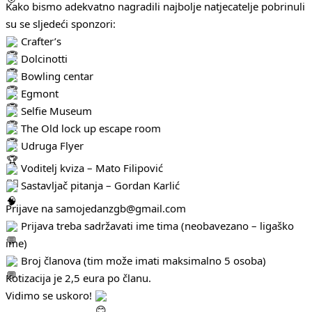
Kako bismo adekvatno nagradili najbolje natjecatelje pobrinuli
su se sljedeći sponzori:
Crafter’s
Dolcinotti
Bowling centar
Egmont
Selfie Museum
The Old lock up escape room
Udruga Flyer
Voditelj kviza – Mato Filipović
Sastavljač pitanja – Gordan Karlić
Prijave na samojedanzgb@gmail.com
Prijava treba sadržavati ime tima (neobavezano – ligaško
ime)
Broj članova (tim može imati maksimalno 5 osoba)
Kotizacija je 2,5 eura po članu.
Vidimo se uskoro!