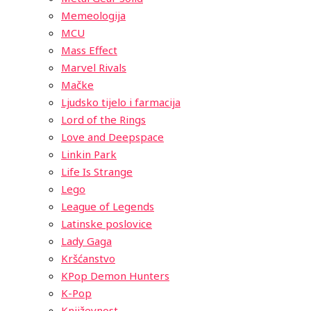
Memeologija
MCU
Mass Effect
Marvel Rivals
Mačke
Ljudsko tijelo i farmacija
Lord of the Rings
Love and Deepspace
Linkin Park
Life Is Strange
Lego
League of Legends
Latinske poslovice
Lady Gaga
Kršćanstvo
KPop Demon Hunters
K-Pop
Književnost