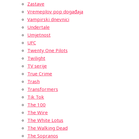
Zastave
Vremeplov pop događaja
Vampirski dnevnici
Undertale
Umjetnost
UFC
Twenty One Pilots
Twilight
TV serije
True Crime
Trash
Transformers
Tik Tok
The 100
The Wire
The White Lotus
The Walking Dead
The Sopranos