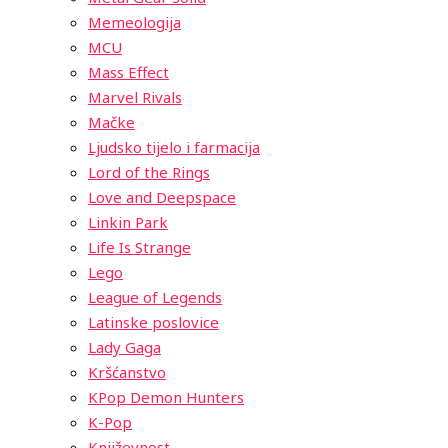
Memeologija
MCU
Mass Effect
Marvel Rivals
Mačke
Ljudsko tijelo i farmacija
Lord of the Rings
Love and Deepspace
Linkin Park
Life Is Strange
Lego
League of Legends
Latinske poslovice
Lady Gaga
Kršćanstvo
KPop Demon Hunters
K-Pop
Književnost