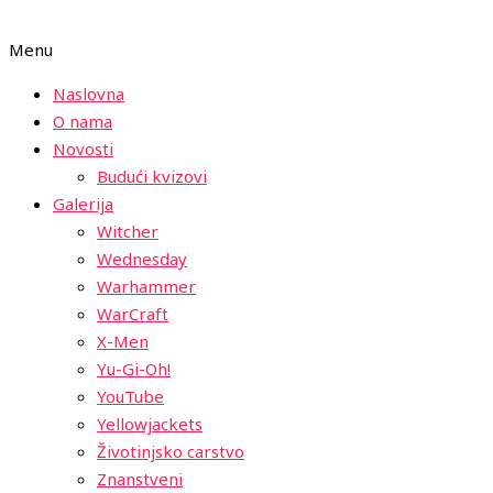
Menu
Naslovna
O nama
Novosti
Budući kvizovi
Galerija
Witcher
Wednesday
Warhammer
WarCraft
X-Men
Yu-Gi-Oh!
YouTube
Yellowjackets
Životinjsko carstvo
Znanstveni