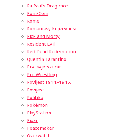
Ru Paul’s Drag race
Rom-Com
Rome
Romantasy književnost
Rick and Morty
Resident Evil
Red Dead Redemption
Quentin Tarantino
Prvi svjetski rat
Pro Wrestling
Povijest 1914.-1945.
Povijest
Politika
Pokémon
PlayStation
Pixar
Peacemaker
Overwatch