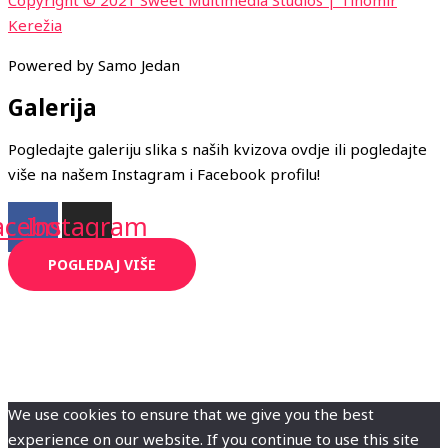
Kerežia
Powered by Samo Jedan
Galerija
Pogledajte galeriju slika s naših kvizova ovdje ili pogledajte
više na našem Instagram i Facebook profilu!
acebook
Instagram
POGLEDAJ VIŠE
We use cookies to ensure that we give you the best
experience on our website. If you continue to use this site