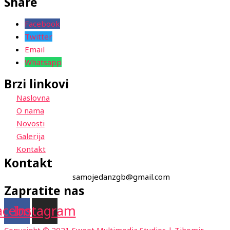
Share
Facebook
Twitter
Email
Whatsapp
Brzi linkovi
Naslovna
O nama
Novosti
Galerija
Kontakt
Kontakt
samojedanzgb@gmail.com
Zapratite nas
acebook
Instagram
Copyright © 2021 Sweet Multimedia Studios | Tihomir