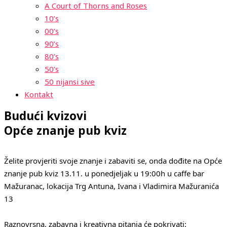
A Court of Thorns and Roses
10’s
00’s
90’s
80’s
50’s
50 nijansi sive
Kontakt
Budući kvizovi
Opće znanje pub kviz
Želite provjeriti svoje znanje i zabaviti se, onda dođite na Opće
znanje pub kviz 13.11. u ponedjeljak u 19:00h u caffe bar
Mažuranac, lokacija Trg Antuna, Ivana i Vladimira Mažuranića
13
Raznovrsna, zabavna i kreativna pitanja će pokrivati: