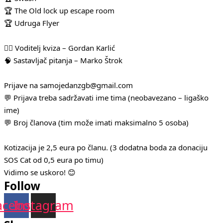
🏆 The Old lock up escape room
🏆 Udruga Flyer
🧛‍♂️ Voditelj kviza – Gordan Karlić
🧠 Sastavljač pitanja – Marko Štrok
Prijave na samojedanzgb@gmail.com
💬 Prijava treba sadržavati ime tima (neobavezano – ligaško
ime)
💬 Broj članova (tim može imati maksimalno 5 osoba)
Kotizacija je 2,5 eura po članu. (3 dodatna boda za donaciju
SOS Cat od 0,5 eura po timu)
Vidimo se uskoro! 😊
Follow
acebook
Instagram