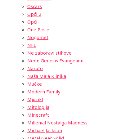
Oscars
Opći 2
Opći
One Piece
Nogomet
NFL
Ne zaboravi stihove
Neon Genesis Evangelion
Naruto
Naša Mala Klinika
Mućke
Modern Family
Mjuzikl
Mitologija
Minecraft
Millenial Nostalga Madness
Michael Jackson
Metal Gear Solid