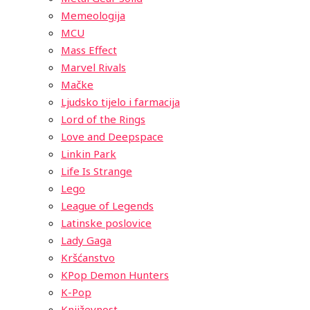
Memeologija
MCU
Mass Effect
Marvel Rivals
Mačke
Ljudsko tijelo i farmacija
Lord of the Rings
Love and Deepspace
Linkin Park
Life Is Strange
Lego
League of Legends
Latinske poslovice
Lady Gaga
Kršćanstvo
KPop Demon Hunters
K-Pop
Književnost