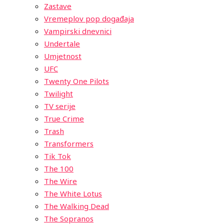
Zastave
Vremeplov pop događaja
Vampirski dnevnici
Undertale
Umjetnost
UFC
Twenty One Pilots
Twilight
TV serije
True Crime
Trash
Transformers
Tik Tok
The 100
The Wire
The White Lotus
The Walking Dead
The Sopranos