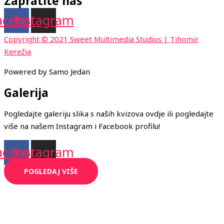
Zapratite nas
acebook
Instagram
Copyright © 2021 Sweet Multimedia Studios | Tihomir
Kerežia
Powered by Samo Jedan
Galerija
Pogledajte galeriju slika s naših kvizova ovdje ili pogledajte
više na našem Instagram i Facebook profilu!
acebook
Instagram
POGLEDAJ VIŠE