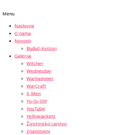
Menu
Naslovna
O nama
Novosti
Budući kvizovi
Galerija
Witcher
Wednesday
Warhammer
WarCraft
X-Men
Yu-Gi-Oh!
YouTube
Yellowjackets
Životinjsko carstvo
Znanstveni