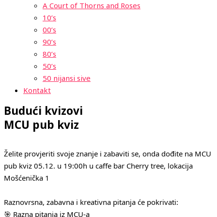
A Court of Thorns and Roses
10’s
00’s
90’s
80’s
50’s
50 nijansi sive
Kontakt
Budući kvizovi
MCU pub kviz
Želite provjeriti svoje znanje i zabaviti se, onda dođite na MCU
pub kviz 05.12. u 19:00h u caffe bar Cherry tree, lokacija
Mošćenička 1
Raznovrsna, zabavna i kreativna pitanja će pokrivati:
🎯 Razna pitanja iz MCU-a