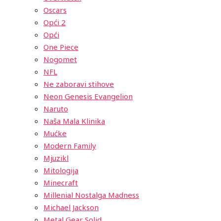
Oscars
Opći 2
Opći
One Piece
Nogomet
NFL
Ne zaboravi stihove
Neon Genesis Evangelion
Naruto
Naša Mala Klinika
Mućke
Modern Family
Mjuzikl
Mitologija
Minecraft
Millenial Nostalga Madness
Michael Jackson
Metal Gear Solid