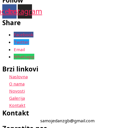
Follow
acebook
Instagram
Share
Facebook
Twitter
Email
Whatsapp
Brzi linkovi
Naslovna
O nama
Novosti
Galerija
Kontakt
Kontakt
samojedanzgb@gmail.com