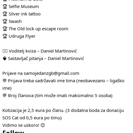
🏆 Selfie Museum
🏆 Silver ink tattoo
🏆 Swash
🏆 The Old lock up escape room
🏆 Udruga Flyer
🧛‍♂️ Voditelj kviza – Daniel Martinović
🧠 Sastavljač pitanja – Daniel Martinović
Prijave na samojedanzgb@gmail.com
💬 Prijava treba sadržavati ime tima (neobavezano – ligaško
ime)
💬 Broj članova (tim može imati maksimalno 5 osoba)
Kotizacija je 2,5 eura po članu. (3 dodatna boda za donaciju
SOS Cat od 0,5 eura po timu)
Vidimo se uskoro! 😊