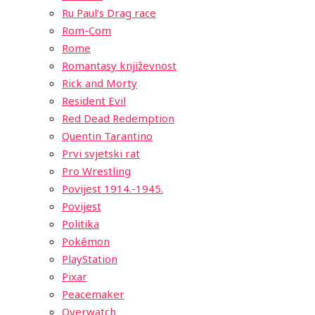
Ru Paul’s Drag race
Rom-Com
Rome
Romantasy književnost
Rick and Morty
Resident Evil
Red Dead Redemption
Quentin Tarantino
Prvi svjetski rat
Pro Wrestling
Povijest 1914.-1945.
Povijest
Politika
Pokémon
PlayStation
Pixar
Peacemaker
Overwatch