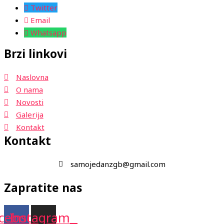
Twitter
Email
Whatsapp
Brzi linkovi
Naslovna
O nama
Novosti
Galerija
Kontakt
Kontakt
samojedanzgb@gmail.com
Zapratite nas
cebook
Instagram