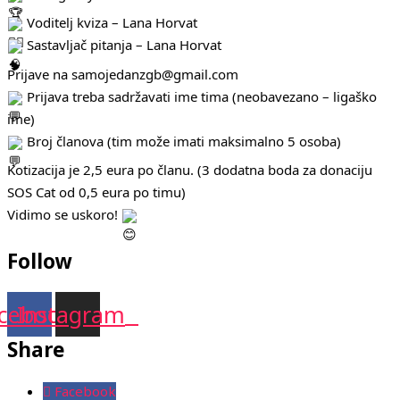
Voditelj kviza – Lana Horvat
Sastavljač pitanja – Lana Horvat
Prijave na samojedanzgb@gmail.com
Prijava treba sadržavati ime tima (neobavezano – ligaško
ime)
Broj članova (tim može imati maksimalno 5 osoba)
Kotizacija je 2,5 eura po članu. (3 dodatna boda za donaciju
SOS Cat od 0,5 eura po timu)
Vidimo se uskoro!
Follow
cebook
Instagram
Share
Facebook