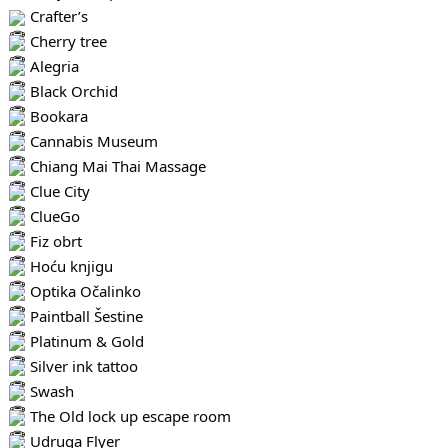
Crafter’s
Cherry tree
Alegria
Black Orchid
Bookara
Cannabis Museum
Chiang Mai Thai Massage
Clue City
ClueGo
Fiz obrt
Hoću knjigu
Optika Očalinko
Paintball Šestine
Platinum & Gold
Silver ink tattoo
Swash
The Old lock up escape room
Udruga Flyer