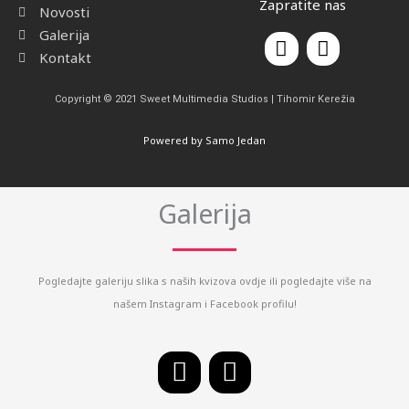
Zapratite nas
Novosti
Galerija
F
I
a
n
Kontakt
c
s
e
t
Copyright © 2021 Sweet Multimedia Studios | Tihomir Kerežia
b
a
o
g
Powered by Samo Jedan
o
r
k
a
m
Galerija
Pogledajte galeriju slika s naših kvizova ovdje ili pogledajte više na
našem Instagram i Facebook profilu!
F
I
a
n