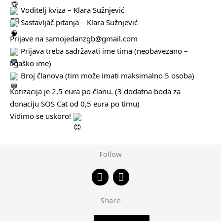
Voditelj kviza – Klara Sužnjević
Sastavljač pitanja – Klara Sužnjević
Prijave na samojedanzgb@gmail.com
Prijava treba sadržavati ime tima (neobavezano –
ligaško ime)
Broj članova (tim može imati maksimalno 5 osoba)
Kotizacija je 2,5 eura po članu. (3 dodatna boda za
donaciju SOS Cat od 0,5 eura po timu)
Vidimo se uskoro!
Follow
F
I
a
n
c
s
Share
e
t
b
a