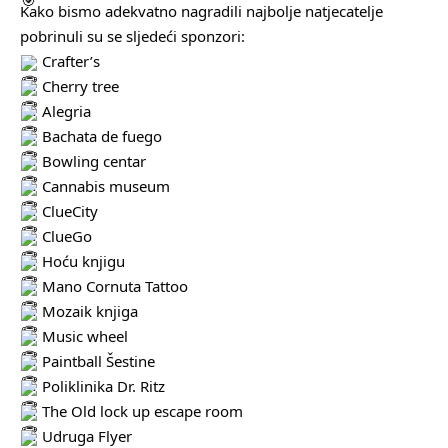
Kako bismo adekvatno nagradili najbolje natjecatelje
pobrinuli su se sljedeći sponzori:
Crafter’s
Cherry tree
Alegria
Bachata de fuego
Bowling centar
Cannabis museum
ClueCity
ClueGo
Hoću knjigu
Mano Cornuta Tattoo
Mozaik knjiga
Music wheel
Paintball Šestine
Poliklinika Dr. Ritz
The Old lock up escape room
Udruga Flyer