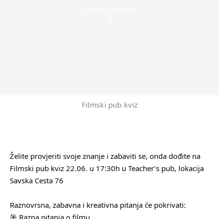
Budući kvizovi
Menu
Filmski pub kviz
Želite provjeriti svoje znanje i zabaviti se, onda dođite na
Filmski pub kviz 22.06. u 17:30h u Teacher’s pub, lokacija
Savska Cesta 76
Raznovrsna, zabavna i kreativna pitanja će pokrivati:
🎯 Razna pitanja o filmu