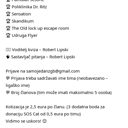
🏆 Poliklinika Dr. Ritz
🏆 Sensation
🏆 Skandikum
🏆 The Old lock up escape room
🏆 Udruga Flyer
🧛‍♂️ Voditelj kviza – Robert Lipski
🧠 Sastavljač pitanja – Robert Lipski
Prijave na samojedanzgb@gmail.com
💬 Prijava treba sadržavati ime tima (neobavezano –
ligaško ime)
💬 Broj članova (tim može imati maksimalno 5 osoba)
Kotizacija je 2,5 eura po članu. (3 dodatna boda za
donaciju SOS Cat od 0,5 eura po timu)
Vidimo se uskoro! 😊