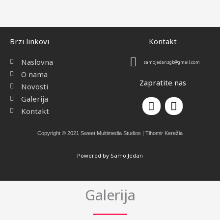
Brzi linkovi
Kontakt
Naslovna
samojedanzgb@gmail.com
O nama
Zapratite nas
Novosti
Galerija
F
I
a
n
Kontakt
c
s
e
t
Copyright © 2021 Sweet Multimedia Studios | Tihomir Kerežia
b
a
o
g
Powered by Samo Jedan
o
r
k
a
m
Galerija