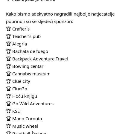
Kako bismo adekvatno nagradili najbolje natjecatelje
pobrinuli su se sljedeći sponzori:
🏆 Crafter’s
🏆 Teacher’s pub
🏆 Alegria
🏆 Bachata de fuego
🏆 Backpack Adventure Travel
🏆 Bowling centar
🏆 Cannabis museum
🏆 Clue City
🏆 ClueGo
🏆 Hoću knjigu
🏆 Go Wild Adventures
🏆 KSET
🏆 Mano Cornuta
🏆 Music wheel
🏆 Paintball Šestine