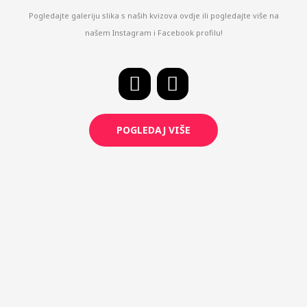
Pogledajte galeriju slika s naših kvizova ovdje ili pogledajte više na
našem Instagram i Facebook profilu!
F
I
a
n
c
s
POGLEDAJ VIŠE
e
t
b
a
o
g
o
r
k
a
m