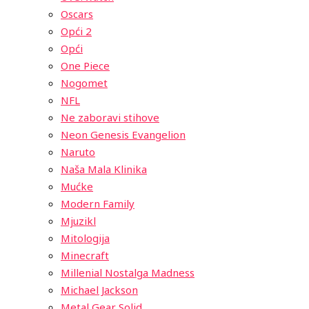
Oscars
Opći 2
Opći
One Piece
Nogomet
NFL
Ne zaboravi stihove
Neon Genesis Evangelion
Naruto
Naša Mala Klinika
Mućke
Modern Family
Mjuzikl
Mitologija
Minecraft
Millenial Nostalga Madness
Michael Jackson
Metal Gear Solid