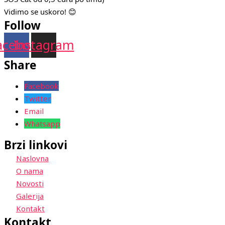
Vidimo se uskoro! 😊
Follow
acebook
Instagram
Share
Facebook
Twitter
Email
Whatsapp
Brzi linkovi
Naslovna
O nama
Novosti
Galerija
Kontakt
Kontakt