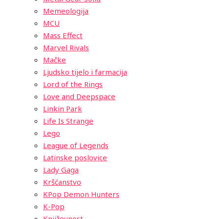
Memeologija
MCU
Mass Effect
Marvel Rivals
Mačke
Ljudsko tijelo i farmacija
Lord of the Rings
Love and Deepspace
Linkin Park
Life Is Strange
Lego
League of Legends
Latinske poslovice
Lady Gaga
Kršćanstvo
KPop Demon Hunters
K-Pop
Književnost