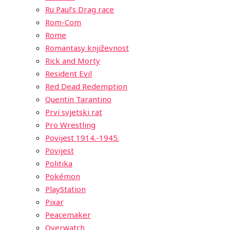
Ru Paul’s Drag race
Rom-Com
Rome
Romantasy književnost
Rick and Morty
Resident Evil
Red Dead Redemption
Quentin Tarantino
Prvi svjetski rat
Pro Wrestling
Povijest 1914.-1945.
Povijest
Politika
Pokémon
PlayStation
Pixar
Peacemaker
Overwatch