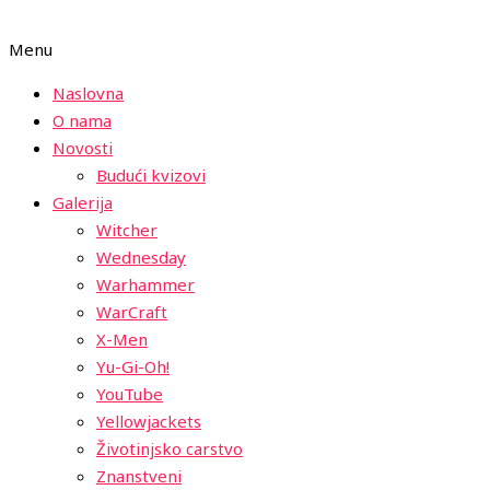
Menu
Naslovna
O nama
Novosti
Budući kvizovi
Galerija
Witcher
Wednesday
Warhammer
WarCraft
X-Men
Yu-Gi-Oh!
YouTube
Yellowjackets
Životinjsko carstvo
Znanstveni