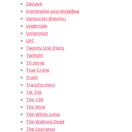
Zastave
Vremeplov pop događaja
Vampirski dnevnici
Undertale
Umjetnost
UFC
Twenty One Pilots
Twilight
TV serije
True Crime
Trash
Transformers
Tik Tok
The 100
The Wire
The White Lotus
The Walking Dead
The Sopranos