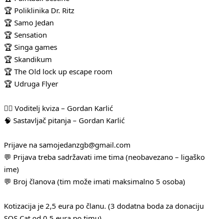
🏆 Poliklinika Dr. Ritz
🏆 Samo Jedan
🏆 Sensation
🏆 Singa games
🏆 Skandikum
🏆 The Old lock up escape room
🏆 Udruga Flyer
🧛‍♂️ Voditelj kviza – Gordan Karlić
🧠 Sastavljač pitanja – Gordan Karlić
Prijave na samojedanzgb@gmail.com
💬 Prijava treba sadržavati ime tima (neobavezano – ligaško
ime)
💬 Broj članova (tim može imati maksimalno 5 osoba)
Kotizacija je 2,5 eura po članu. (3 dodatna boda za donaciju
SOS Cat od 0,5 eura po timu)