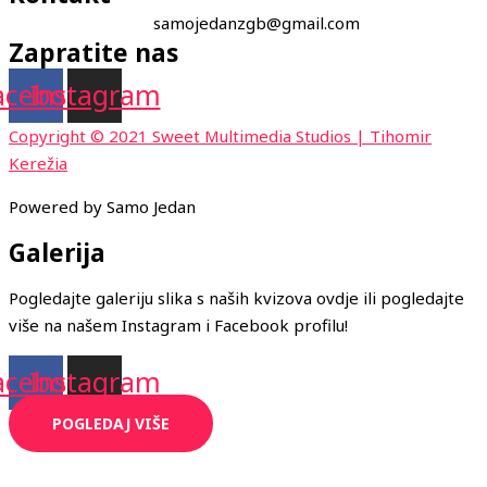
samojedanzgb@gmail.com
Zapratite nas
acebook
Instagram
Copyright © 2021 Sweet Multimedia Studios | Tihomir
Kerežia
Powered by Samo Jedan
Galerija
Pogledajte galeriju slika s naših kvizova ovdje ili pogledajte
više na našem Instagram i Facebook profilu!
acebook
Instagram
POGLEDAJ VIŠE