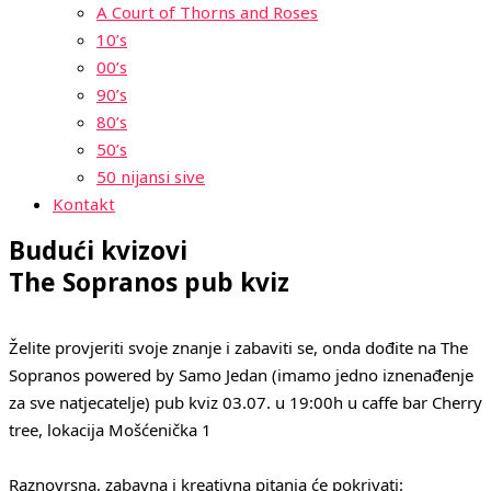
A Court of Thorns and Roses
10’s
00’s
90’s
80’s
50’s
50 nijansi sive
Kontakt
Budući kvizovi
The Sopranos pub kviz
Želite provjeriti svoje znanje i zabaviti se, onda dođite na The
Sopranos powered by Samo Jedan (imamo jedno iznenađenje
za sve natjecatelje) pub kviz 03.07. u 19:00h u caffe bar Cherry
tree, lokacija Mošćenička 1
Raznovrsna, zabavna i kreativna pitanja će pokrivati: