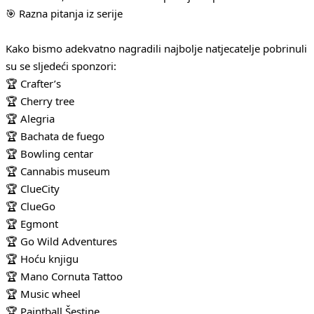
🎯 Razna pitanja iz serije
Kako bismo adekvatno nagradili najbolje natjecatelje pobrinuli
su se sljedeći sponzori:
🏆 Crafter’s
🏆 Cherry tree
🏆 Alegria
🏆 Bachata de fuego
🏆 Bowling centar
🏆 Cannabis museum
🏆 ClueCity
🏆 ClueGo
🏆 Egmont
🏆 Go Wild Adventures
🏆 Hoću knjigu
🏆 Mano Cornuta Tattoo
🏆 Music wheel
🏆 Paintball Šestine