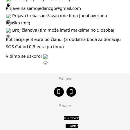
Prijave na samojedanzgb@gmail.com
Prijava treba sadržavati ime tima (neobavezano –
ligaško ime)
Broj članova (tim može imati maksimalno 5 osoba)
Kotizacija je 3 eura po članu. (3 dodatna boda za donaciju
SOS Cat od 0,5 eura po timu)
Vidimo se uskoro!
Follow
F
I
a
n
c
s
Share
e
t
b
a
o
g
Facebook
o
r
Twitter