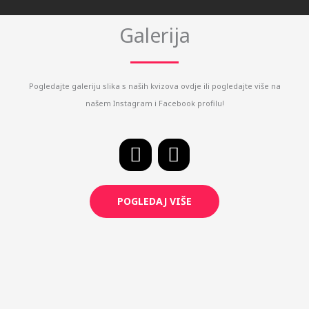
k
a
m
Galerija
Pogledajte galeriju slika s naših kvizova ovdje ili pogledajte više na
našem Instagram i Facebook profilu!
F
I
a
n
c
s
POGLEDAJ VIŠE
e
t
b
a
o
g
o
r
k
a
m