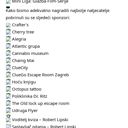
Mini Liga: Glazba-Film-Serije
Kako bismo adekvatno nagradili najbolje natjecatelje
pobrinuli su se sljedeći sponzori:
Crafter’s
Cherry tree
Alegria
Atlantic grupa
Cannabis museum
Chaing Mai
ClueCity
ClueGo Escape Room Zagreb
Hoću knjigu
Octopus tattoo
Poliklinika Dr. Ritz
The Old lock up escape room
Udruga Flyer
Voditelj kviza – Robert Lipski
Sastavljač pitanja – Robert Lipski