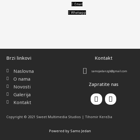
k
a
Email
m
Whatsapp
Brzi linkovi
Kontakt
Naslovna
samojedanzgb@gmail.com
O nama
Zapratite nas
Novosti
Galerija
F
I
a
n
Kontakt
c
s
e
t
Copyright © 2021 Sweet Multimedia Studios | Tihomir Kerežia
b
a
o
g
Powered by Samo Jedan
o
r