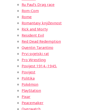
Ru Paul’s Drag race
Rom-Com
Rome
Romantasy književnost
Rick and Morty
Resident Evil
Red Dead Redemption
Quentin Tarantino
Prvi svjetski rat
Pro Wrestling
Povijest 1914.-1945.
Povijest
Politika
Pokémon
PlayStation
Pixar
Peacemaker
Overwatch