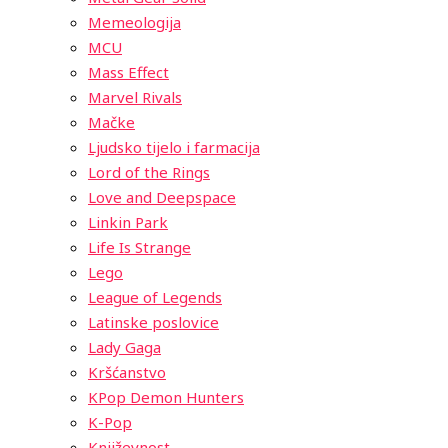
Memeologija
MCU
Mass Effect
Marvel Rivals
Mačke
Ljudsko tijelo i farmacija
Lord of the Rings
Love and Deepspace
Linkin Park
Life Is Strange
Lego
League of Legends
Latinske poslovice
Lady Gaga
Kršćanstvo
KPop Demon Hunters
K-Pop
Književnost