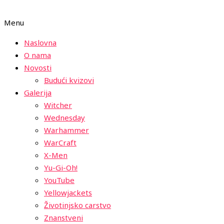
Menu
Naslovna
O nama
Novosti
Budući kvizovi
Galerija
Witcher
Wednesday
Warhammer
WarCraft
X-Men
Yu-Gi-Oh!
YouTube
Yellowjackets
Životinjsko carstvo
Znanstveni