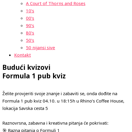
A Court of Thorns and Roses
10’s
00’s
90’s
80’s
50’s
50 nijansi sive
Kontakt
Budući kvizovi
Formula 1 pub kviz
Želite provjeriti svoje znanje i zabaviti se, onda dođite na
Formula 1 pub kviz 04.10. u 18:15h u Rhino’s Coffee House,
lokacija Savska cesta 5
Raznovrsna, zabavna i kreativna pitanja će pokrivati:
🎯 Razna pitanja o Formuli 1