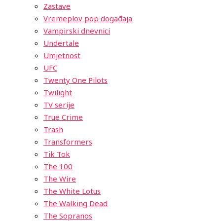
Zastave
Vremeplov pop događaja
Vampirski dnevnici
Undertale
Umjetnost
UFC
Twenty One Pilots
Twilight
TV serije
True Crime
Trash
Transformers
Tik Tok
The 100
The Wire
The White Lotus
The Walking Dead
The Sopranos