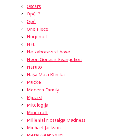
Oscars
Opći 2
Opći
One Piece
Nogomet
NFL
Ne zaboravi stihove
Neon Genesis Evangelion
Naruto
Naša Mala Klinika
Mućke
Modern Family
Mjuzikl
Mitologija
Minecraft
Millenial Nostalga Madness
Michael Jackson
Metal Gear Solid