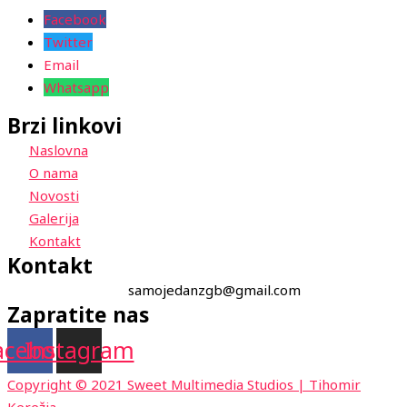
Facebook
Twitter
Email
Whatsapp
Brzi linkovi
Naslovna
O nama
Novosti
Galerija
Kontakt
Kontakt
samojedanzgb@gmail.com
Zapratite nas
acebook
Instagram
Copyright © 2021 Sweet Multimedia Studios | Tihomir
Kerežia