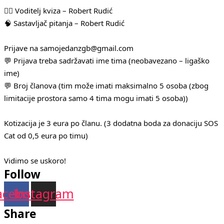
🧛‍♂️ Voditelj kviza – Robert Rudić
🧠 Sastavljač pitanja – Robert Rudić
Prijave na samojedanzgb@gmail.com
💬 Prijava treba sadržavati ime tima (neobavezano – ligaško
ime)
💬 Broj članova (tim može imati maksimalno 5 osoba (zbog
limitacije prostora samo 4 tima mogu imati 5 osoba))
Kotizacija je 3 eura po članu. (3 dodatna boda za donaciju SOS
Cat od 0,5 eura po timu)
Vidimo se uskoro!
Follow
acebook
Instagram
Share