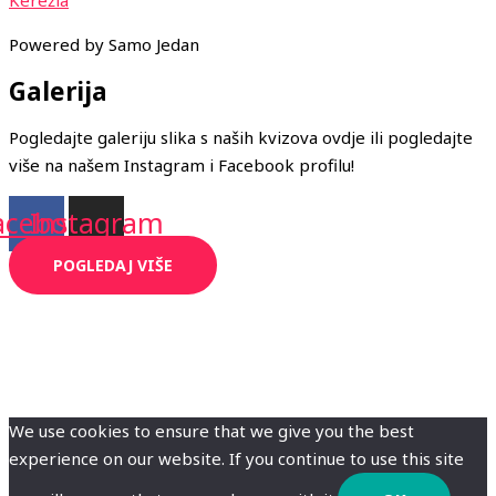
Powered by Samo Jedan
Galerija
Pogledajte galeriju slika s naših kvizova ovdje ili pogledajte
više na našem Instagram i Facebook profilu!
acebook
Instagram
POGLEDAJ VIŠE
We use cookies to ensure that we give you the best
experience on our website. If you continue to use this site