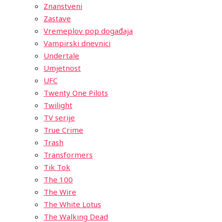
Znanstveni
Zastave
Vremeplov pop događaja
Vampirski dnevnici
Undertale
Umjetnost
UFC
Twenty One Pilots
Twilight
TV serije
True Crime
Trash
Transformers
Tik Tok
The 100
The Wire
The White Lotus
The Walking Dead