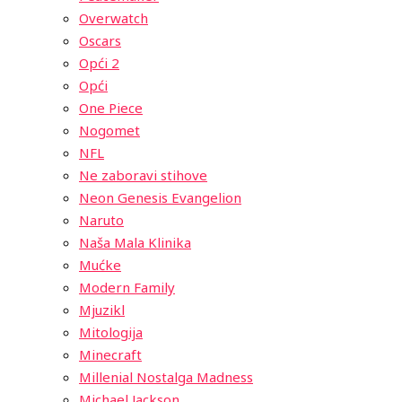
Overwatch
Oscars
Opći 2
Opći
One Piece
Nogomet
NFL
Ne zaboravi stihove
Neon Genesis Evangelion
Naruto
Naša Mala Klinika
Mućke
Modern Family
Mjuzikl
Mitologija
Minecraft
Millenial Nostalga Madness
Michael Jackson