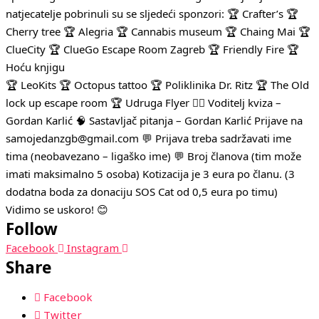
natjecatelje pobrinuli su se sljedeći sponzori: 🏆 Crafter’s 🏆
Cherry tree 🏆 Alegria 🏆 Cannabis museum 🏆 Chaing Mai 🏆
ClueCity 🏆 ClueGo Escape Room Zagreb 🏆 Friendly Fire 🏆
Hoću knjigu
🏆 LeoKits 🏆 Octopus tattoo 🏆 Poliklinika Dr. Ritz 🏆 The Old
lock up escape room 🏆 Udruga Flyer 🧛‍♂️ Voditelj kviza –
Gordan Karlić 🧠 Sastavljač pitanja – Gordan Karlić Prijave na
samojedanzgb@gmail.com 💬 Prijava treba sadržavati ime
tima (neobavezano – ligaško ime) 💬 Broj članova (tim može
imati maksimalno 5 osoba) Kotizacija je 3 eura po članu. (3
dodatna boda za donaciju SOS Cat od 0,5 eura po timu)
Vidimo se uskoro! 😊
Follow
Facebook
Instagram
Share
Facebook
Twitter