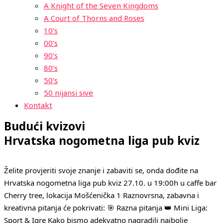
A Knight of the Seven Kingdoms
A Court of Thorns and Roses
10’s
00’s
90’s
80’s
50’s
50 nijansi sive
Kontakt
Budući kvizovi
Hrvatska nogometna liga pub kviz
Želite provjeriti svoje znanje i zabaviti se, onda dođite na
Hrvatska nogometna liga pub kviz 27.10. u 19:00h u caffe bar
Cherry tree, lokacija Mošćenička 1 Raznovrsna, zabavna i
kreativna pitanja će pokrivati: 🎯 Razna pitanja 👑 Mini Liga:
Sport & Igre Kako bismo adekvatno nagradili najbolje