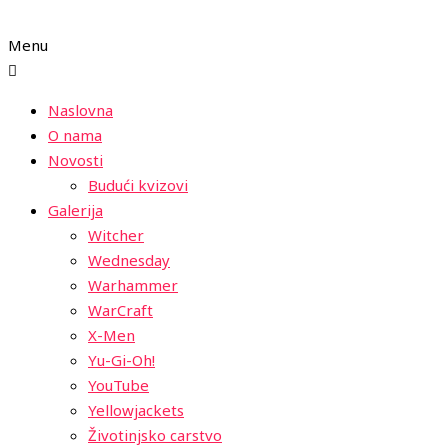
Menu
Naslovna
O nama
Novosti
Budući kvizovi
Galerija
Witcher
Wednesday
Warhammer
WarCraft
X-Men
Yu-Gi-Oh!
YouTube
Yellowjackets
Životinjsko carstvo