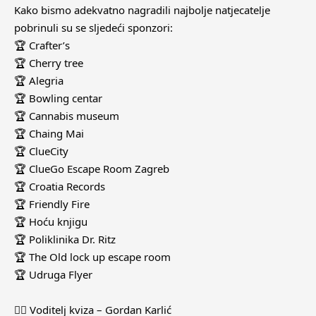
Kako bismo adekvatno nagradili najbolje natjecatelje
pobrinuli su se sljedeći sponzori:
🏆 Crafter’s
🏆 Cherry tree
🏆 Alegria
🏆 Bowling centar
🏆 Cannabis museum
🏆 Chaing Mai
🏆 ClueCity
🏆 ClueGo Escape Room Zagreb
🏆 Croatia Records
🏆 Friendly Fire
🏆 Hoću knjigu
🏆 Poliklinika Dr. Ritz
🏆 The Old lock up escape room
🏆 Udruga Flyer
🧛‍♂️ Voditelj kviza – Gordan Karlić