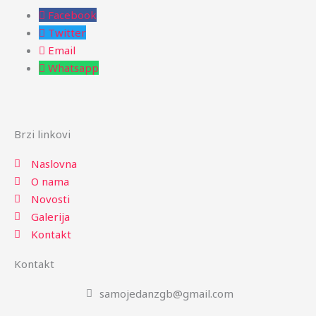
b
a
Facebook
o
g
Twitter
o
r
Email
k
a
Whatsapp
m
Brzi linkovi
Naslovna
O nama
Novosti
Galerija
Kontakt
Kontakt
samojedanzgb@gmail.com