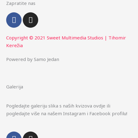
Zapratite nas
F
I
a
n
c
s
e
t
Copyright © 2021 Sweet Multimedia Studios | Tihomir
b
a
Kerežia
o
g
Powered by Samo Jedan
o
r
k
a
m
Galerija
Pogledajte galeriju slika s naših kvizova ovdje ili
pogledajte više na našem Instagram i Facebook profilu!
F
I