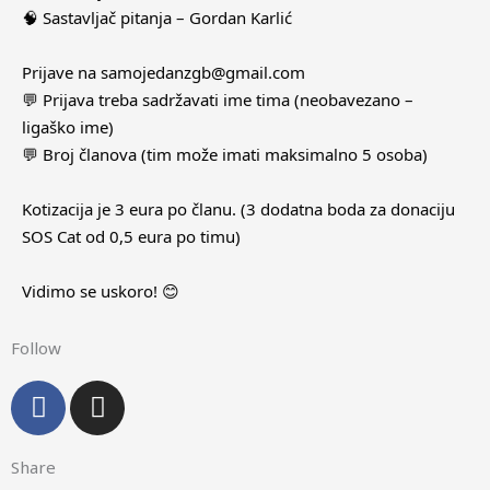
🧠 Sastavljač pitanja – Gordan Karlić
Prijave na samojedanzgb@gmail.com
💬 Prijava treba sadržavati ime tima (neobavezano –
ligaško ime)
💬 Broj članova (tim može imati maksimalno 5 osoba)
Kotizacija je 3 eura po članu. (3 dodatna boda za donaciju
SOS Cat od 0,5 eura po timu)
Vidimo se uskoro! 😊
Follow
F
I
a
n
c
s
Share
e
t