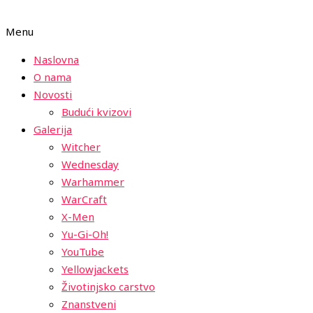
Menu
Naslovna
O nama
Novosti
Budući kvizovi
Galerija
Witcher
Wednesday
Warhammer
WarCraft
X-Men
Yu-Gi-Oh!
YouTube
Yellowjackets
Životinjsko carstvo
Znanstveni