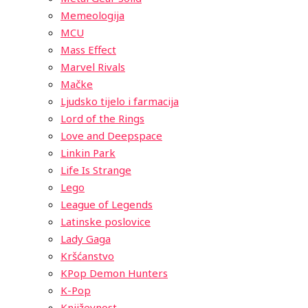
Memeologija
MCU
Mass Effect
Marvel Rivals
Mačke
Ljudsko tijelo i farmacija
Lord of the Rings
Love and Deepspace
Linkin Park
Life Is Strange
Lego
League of Legends
Latinske poslovice
Lady Gaga
Kršćanstvo
KPop Demon Hunters
K-Pop
Književnost