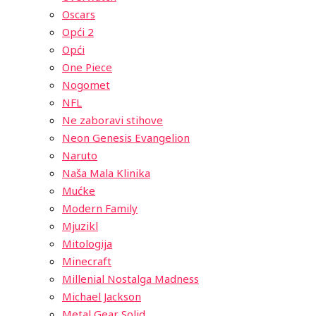
Oscars
Opći 2
Opći
One Piece
Nogomet
NFL
Ne zaboravi stihove
Neon Genesis Evangelion
Naruto
Naša Mala Klinika
Mućke
Modern Family
Mjuzikl
Mitologija
Minecraft
Millenial Nostalga Madness
Michael Jackson
Metal Gear Solid