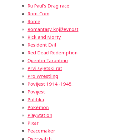
Ru Paul’s Drag race
Rom-Com
Rome
Romantasy književnost
Rick and Morty
Resident Evil
Red Dead Redemption
Quentin Tarantino
Prvi svjetski rat
Pro Wrestling
Povijest 1914.-1945.
Povijest
Politika
Pokémon
PlayStation
Pixar
Peacemaker
Overwatch