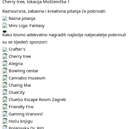
Cherry tree, lokacija Mošćenička 1
Raznovrsna, zabavna i kreativna pitanja će pokrivati:
Razna pitanja
Mini Liga: Fantasy
Kako bismo adekvatno nagradili najbolje natjecatelje pobrinuli
su se sljedeći sponzori:
Crafter’s
Cherry tree
Alegria
Bowling centar
Cannabis museum
Chaing Mai
ClueCity
ClueGo Escape Room Zagreb
Friendly Fire
Gaming Vranović
Hoću knjigu
Poliklinika Dr. Ritz