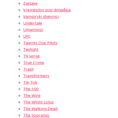
Zastave
Vremeplov pop događaja
Vampirski dnevnici
Undertale
Umjetnost
UFC
Twenty One Pilots
Twilight
TV serije
True Crime
Trash
Transformers
Tik Tok
The 100
The Wire
The White Lotus
The Walking Dead
The Sopranos