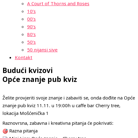
A Court of Thorns and Roses
10’s
00’s
90’s
80’s
50’s
50 nijansi sive
Kontakt
Budući kvizovi
Opće znanje pub kviz
Želite provjeriti svoje znanje i zabaviti se, onda dođite na Opće
znanje pub kviz 11.11. u 19:00h u caffe bar Cherry tree,
lokacija Mošćenička 1
Raznovrsna, zabavna i kreativna pitanja će pokrivati:
Razna pitanja