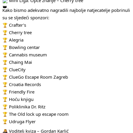
Mini Liga: Opće znanje – Cherry tree
Kako bismo adekvatno nagradili najbolje natjecatelje pobrinuli
su se sljedeći sponzori:
Crafter’s
Cherry tree
Alegria
Bowling centar
Cannabis museum
Chaing Mai
ClueCity
ClueGo Escape Room Zagreb
Croatia Records
Friendly Fire
Hoću knjigu
Poliklinika Dr. Ritz
The Old lock up escape room
Udruga Flyer
Voditelj kviza – Gordan Karlić