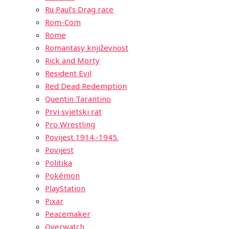
Ru Paul’s Drag race
Rom-Com
Rome
Romantasy književnost
Rick and Morty
Resident Evil
Red Dead Redemption
Quentin Tarantino
Prvi svjetski rat
Pro Wrestling
Povijest 1914.-1945.
Povijest
Politika
Pokémon
PlayStation
Pixar
Peacemaker
Overwatch