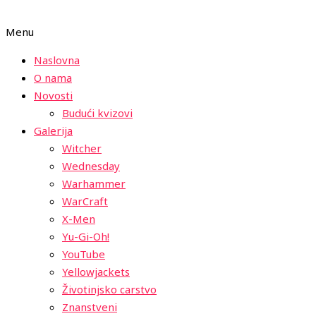
Menu
Naslovna
O nama
Novosti
Budući kvizovi
Galerija
Witcher
Wednesday
Warhammer
WarCraft
X-Men
Yu-Gi-Oh!
YouTube
Yellowjackets
Životinjsko carstvo
Znanstveni