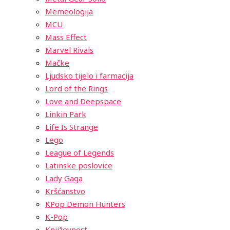
Memeologija
MCU
Mass Effect
Marvel Rivals
Mačke
Ljudsko tijelo i farmacija
Lord of the Rings
Love and Deepspace
Linkin Park
Life Is Strange
Lego
League of Legends
Latinske poslovice
Lady Gaga
Kršćanstvo
KPop Demon Hunters
K-Pop
Književnost