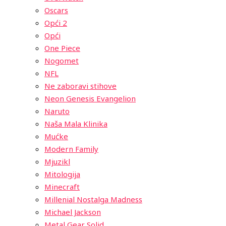
Oscars
Opći 2
Opći
One Piece
Nogomet
NFL
Ne zaboravi stihove
Neon Genesis Evangelion
Naruto
Naša Mala Klinika
Mućke
Modern Family
Mjuzikl
Mitologija
Minecraft
Millenial Nostalga Madness
Michael Jackson
Metal Gear Solid