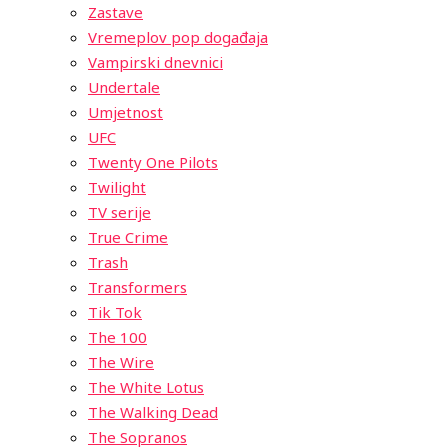
Zastave
Vremeplov pop događaja
Vampirski dnevnici
Undertale
Umjetnost
UFC
Twenty One Pilots
Twilight
TV serije
True Crime
Trash
Transformers
Tik Tok
The 100
The Wire
The White Lotus
The Walking Dead
The Sopranos