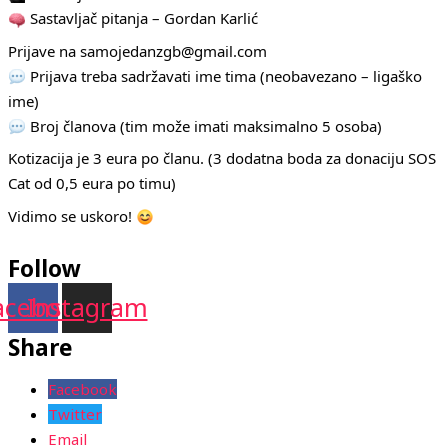
Sastavljač pitanja – Gordan Karlić
Prijave na samojedanzgb@gmail.com
Prijava treba sadržavati ime tima (neobavezano – ligaško
ime)
Broj članova (tim može imati maksimalno 5 osoba)
Kotizacija je 3 eura po članu. (3 dodatna boda za donaciju SOS
Cat od 0,5 eura po timu)
Vidimo se uskoro!
Follow
acebook
Instagram
Share
Facebook
Twitter
Email