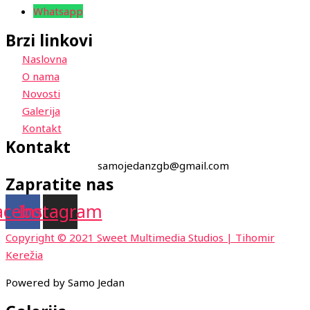
Whatsapp
Brzi linkovi
Naslovna
O nama
Novosti
Galerija
Kontakt
Kontakt
samojedanzgb@gmail.com
Zapratite nas
acebook
Instagram
Copyright © 2021 Sweet Multimedia Studios | Tihomir
Kerežia
Powered by Samo Jedan