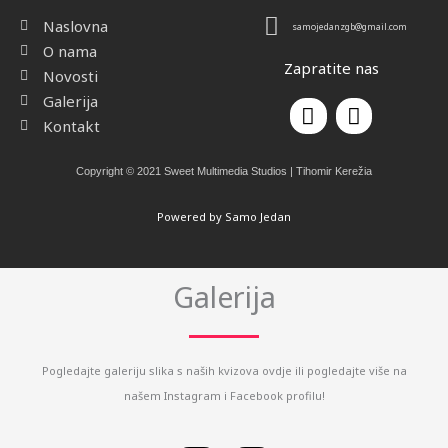
Naslovna
samojedanzgb@gmail.com
O nama
Zapratite nas
Novosti
Galerija
F
I
a
n
Kontakt
c
s
e
t
Copyright © 2021 Sweet Multimedia Studios | Tihomir Kerežia
b
a
o
g
Powered by Samo Jedan
o
r
k
a
m
Galerija
Pogledajte galeriju slika s naših kvizova ovdje ili pogledajte više na
našem Instagram i Facebook profilu!