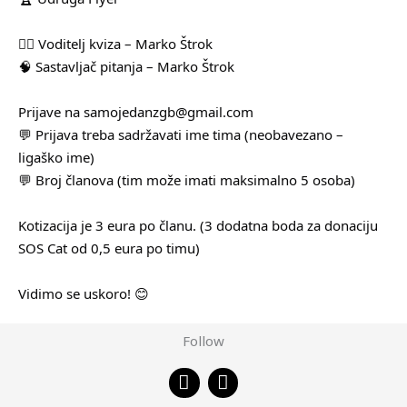
🧛‍♂️ Voditelj kviza – Marko Štrok
🧠 Sastavljač pitanja – Marko Štrok
Prijave na samojedanzgb@gmail.com
💬 Prijava treba sadržavati ime tima (neobavezano –
ligaško ime)
💬 Broj članova (tim može imati maksimalno 5 osoba)
Kotizacija je 3 eura po članu. (3 dodatna boda za donaciju
SOS Cat od 0,5 eura po timu)
Vidimo se uskoro! 😊
Follow
F
I
a
n