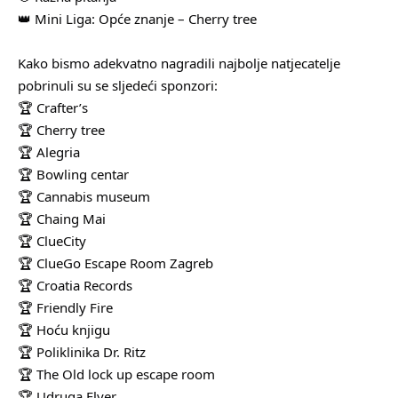
👑 Mini Liga: Opće znanje – Cherry tree
Kako bismo adekvatno nagradili najbolje natjecatelje
pobrinuli su se sljedeći sponzori:
🏆 Crafter’s
🏆 Cherry tree
🏆 Alegria
🏆 Bowling centar
🏆 Cannabis museum
🏆 Chaing Mai
🏆 ClueCity
🏆 ClueGo Escape Room Zagreb
🏆 Croatia Records
🏆 Friendly Fire
🏆 Hoću knjigu
🏆 Poliklinika Dr. Ritz
🏆 The Old lock up escape room
🏆 Udruga Flyer