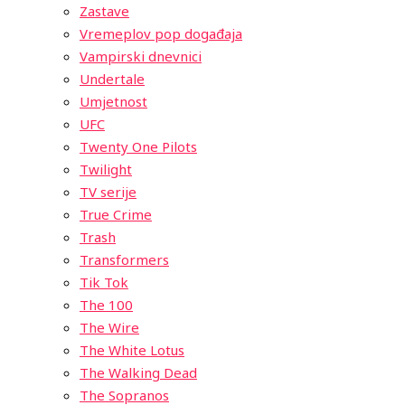
Zastave
Vremeplov pop događaja
Vampirski dnevnici
Undertale
Umjetnost
UFC
Twenty One Pilots
Twilight
TV serije
True Crime
Trash
Transformers
Tik Tok
The 100
The Wire
The White Lotus
The Walking Dead
The Sopranos