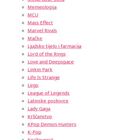
Memeologija
MCU
Mass Effect
Marvel Rivals
Mačke
Ljudsko tijelo i farmacija
Lord of the Rings
Love and Deepspace
Linkin Park
Life Is Strange
Lego
League of Legends
Latinske poslovice
Lady Gaga
Kršćanstvo
KPop Demon Hunters
K-Pop
Književnost