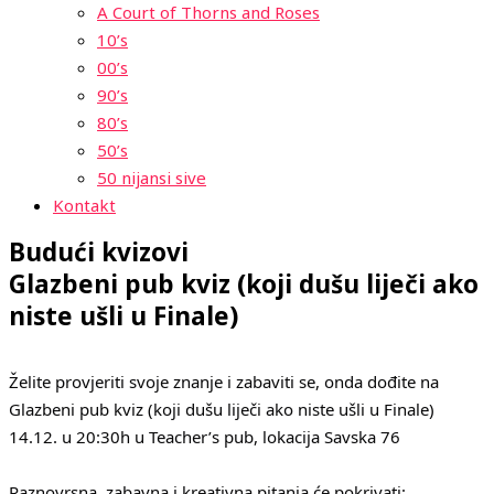
A Court of Thorns and Roses
10’s
00’s
90’s
80’s
50’s
50 nijansi sive
Kontakt
Budući kvizovi
Glazbeni pub kviz (koji dušu liječi ako
niste ušli u Finale)
Želite provjeriti svoje znanje i zabaviti se, onda dođite na
Glazbeni pub kviz (koji dušu liječi ako niste ušli u Finale)
14.12. u 20:30h u Teacher’s pub, lokacija Savska 76
Raznovrsna, zabavna i kreativna pitanja će pokrivati: