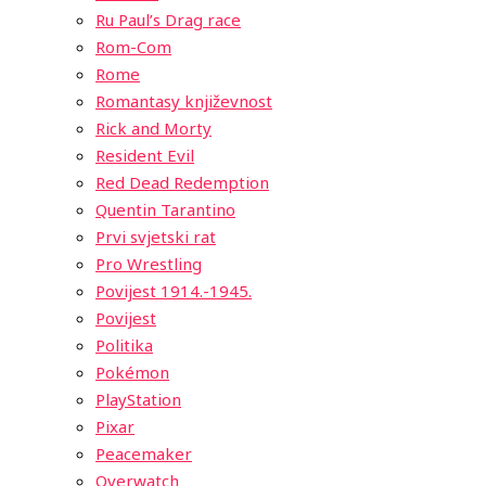
Ru Paul’s Drag race
Rom-Com
Rome
Romantasy književnost
Rick and Morty
Resident Evil
Red Dead Redemption
Quentin Tarantino
Prvi svjetski rat
Pro Wrestling
Povijest 1914.-1945.
Povijest
Politika
Pokémon
PlayStation
Pixar
Peacemaker
Overwatch