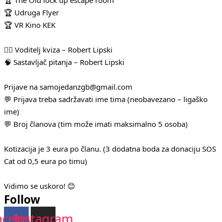
🏆 Udruga Flyer
🏆 VR Kino KEK
🧛‍♂️ Voditelj kviza – Robert Lipski
🧠 Sastavljač pitanja – Robert Lipski
Prijave na samojedanzgb@gmail.com
💬 Prijava treba sadržavati ime tima (neobavezano – ligaško
ime)
💬 Broj članova (tim može imati maksimalno 5 osoba)
Kotizacija je 3 eura po članu. (3 dodatna boda za donaciju SOS
Cat od 0,5 eura po timu)
Vidimo se uskoro! 😊
Follow
acebook
Instagram