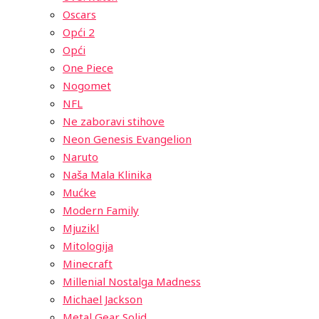
Oscars
Opći 2
Opći
One Piece
Nogomet
NFL
Ne zaboravi stihove
Neon Genesis Evangelion
Naruto
Naša Mala Klinika
Mućke
Modern Family
Mjuzikl
Mitologija
Minecraft
Millenial Nostalga Madness
Michael Jackson
Metal Gear Solid