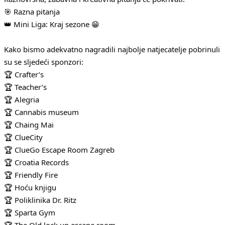
🎯 Razna pitanja
👑 Mini Liga: Kraj sezone 😁
Kako bismo adekvatno nagradili najbolje natjecatelje pobrinuli
su se sljedeći sponzori:
🏆 Crafter’s
🏆 Teacher’s
🏆 Alegria
🏆 Cannabis museum
🏆 Chaing Mai
🏆 ClueCity
🏆 ClueGo Escape Room Zagreb
🏆 Croatia Records
🏆 Friendly Fire
🏆 Hoću knjigu
🏆 Poliklinika Dr. Ritz
🏆 Sparta Gym
🏆 The Old lock up escape room