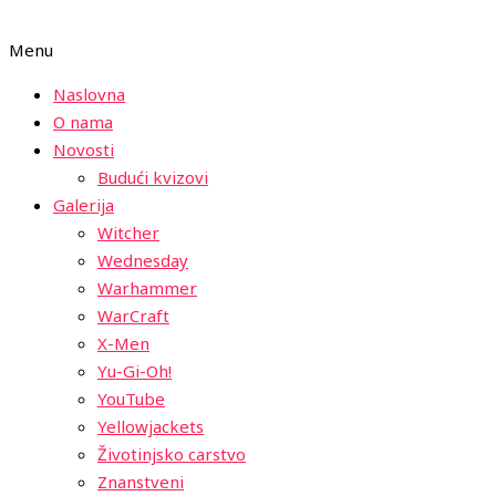
Menu
Naslovna
O nama
Novosti
Budući kvizovi
Galerija
Witcher
Wednesday
Warhammer
WarCraft
X-Men
Yu-Gi-Oh!
YouTube
Yellowjackets
Životinjsko carstvo
Znanstveni