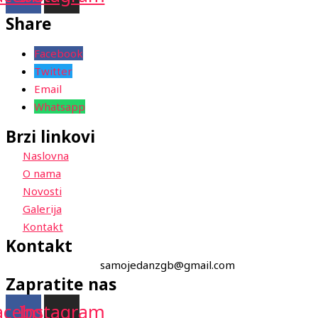
Share
Facebook
Twitter
Email
Whatsapp
Brzi linkovi
Naslovna
O nama
Novosti
Galerija
Kontakt
Kontakt
samojedanzgb@gmail.com
Zapratite nas
acebook
Instagram