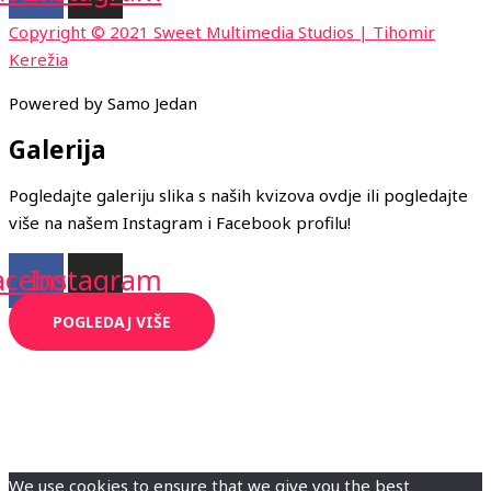
Copyright © 2021 Sweet Multimedia Studios | Tihomir
Kerežia
Powered by Samo Jedan
Galerija
Pogledajte galeriju slika s naših kvizova ovdje ili pogledajte
više na našem Instagram i Facebook profilu!
acebook
Instagram
POGLEDAJ VIŠE
We use cookies to ensure that we give you the best