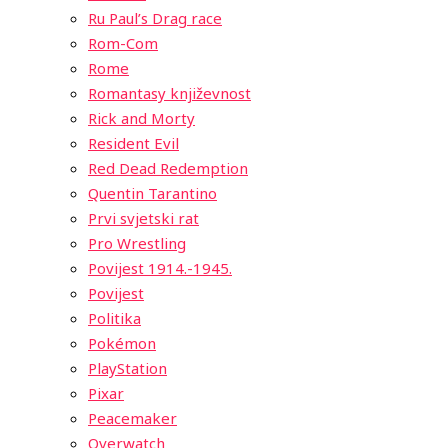
Ru Paul’s Drag race
Rom-Com
Rome
Romantasy književnost
Rick and Morty
Resident Evil
Red Dead Redemption
Quentin Tarantino
Prvi svjetski rat
Pro Wrestling
Povijest 1914.-1945.
Povijest
Politika
Pokémon
PlayStation
Pixar
Peacemaker
Overwatch