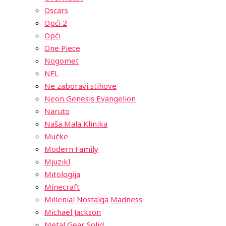
Oscars
Opći 2
Opći
One Piece
Nogomet
NFL
Ne zaboravi stihove
Neon Genesis Evangelion
Naruto
Naša Mala Klinika
Mućke
Modern Family
Mjuzikl
Mitologija
Minecraft
Millenial Nostalga Madness
Michael Jackson
Metal Gear Solid