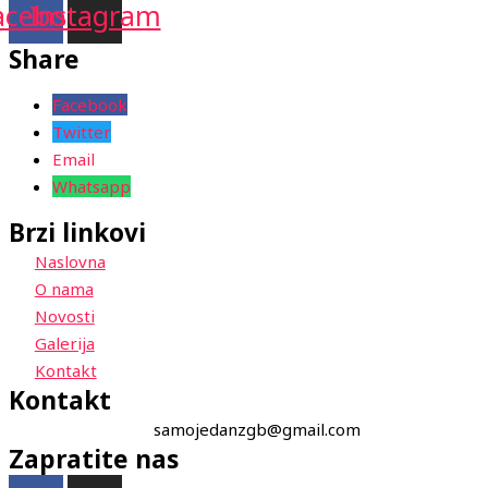
acebook
Instagram
Share
Facebook
Twitter
Email
Whatsapp
Brzi linkovi
Naslovna
O nama
Novosti
Galerija
Kontakt
Kontakt
samojedanzgb@gmail.com
Zapratite nas