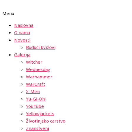
Menu
Naslovna
O nama
Novosti
Budući kvizovi
Galerija
Witcher
Wednesday
Warhammer
WarCraft
X-Men
Yu-Gi-Oh!
YouTube
Yellowjackets
Životinjsko carstvo
Znanstveni