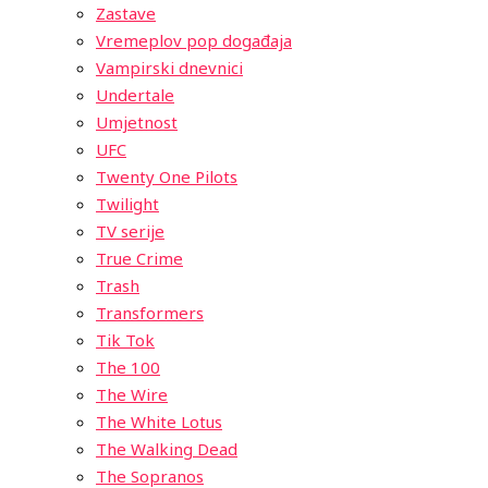
Zastave
Vremeplov pop događaja
Vampirski dnevnici
Undertale
Umjetnost
UFC
Twenty One Pilots
Twilight
TV serije
True Crime
Trash
Transformers
Tik Tok
The 100
The Wire
The White Lotus
The Walking Dead
The Sopranos