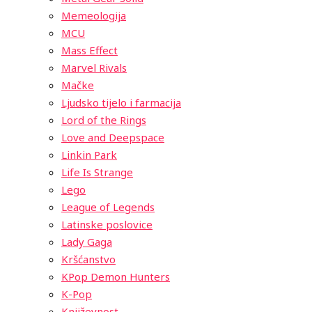
Memeologija
MCU
Mass Effect
Marvel Rivals
Mačke
Ljudsko tijelo i farmacija
Lord of the Rings
Love and Deepspace
Linkin Park
Life Is Strange
Lego
League of Legends
Latinske poslovice
Lady Gaga
Kršćanstvo
KPop Demon Hunters
K-Pop
Književnost