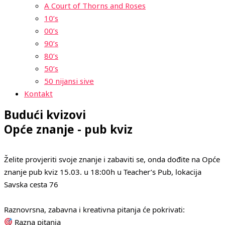
A Court of Thorns and Roses
10’s
00’s
90’s
80’s
50’s
50 nijansi sive
Kontakt
Budući kvizovi
Opće znanje - pub kviz
Želite provjeriti svoje znanje i zabaviti se, onda dođite na Opće
znanje pub kviz 15.03. u 18:00h u Teacher’s Pub, lokacija
Savska cesta 76
Raznovrsna, zabavna i kreativna pitanja će pokrivati:
Razna pitanja