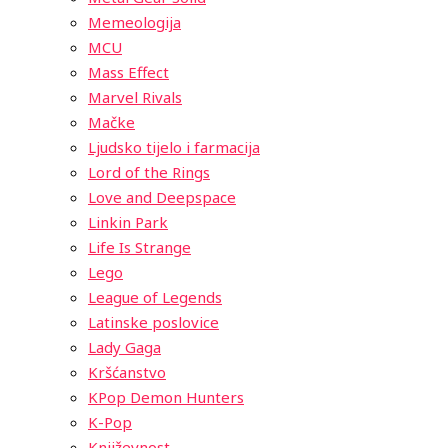
Memeologija
MCU
Mass Effect
Marvel Rivals
Mačke
Ljudsko tijelo i farmacija
Lord of the Rings
Love and Deepspace
Linkin Park
Life Is Strange
Lego
League of Legends
Latinske poslovice
Lady Gaga
Kršćanstvo
KPop Demon Hunters
K-Pop
Književnost