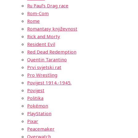
Ru Paul’s Drag race
Rom-Com
Rome
Romantasy književnost
Rick and Morty
Resident Evil
Red Dead Redemption
Quentin Tarantino
Prvi svjetski rat
Pro Wrestling
Povijest 1914.-1945.
Povijest
Politika
Pokémon
PlayStation
Pixar
Peacemaker
Overwatch