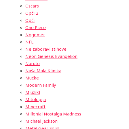
Oscars
Opći 2
Opći
One Piece
Nogomet
NFL
Ne zaboravi stihove
Neon Genesis Evangelion
Naruto
Naša Mala Klinika
Mućke
Modern Family
Mjuzikl
Mitologija
Minecraft
Millenial Nostalga Madness
Michael Jackson
Metal Gear Solid