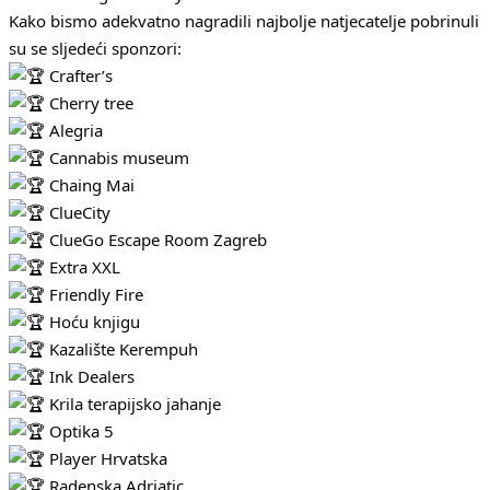
Kako bismo adekvatno nagradili najbolje natjecatelje pobrinuli
su se sljedeći sponzori:
Crafter’s
Cherry tree
Alegria
Cannabis museum
Chaing Mai
ClueCity
ClueGo Escape Room Zagreb
Extra XXL
Friendly Fire
Hoću knjigu
Kazalište Kerempuh
Ink Dealers
Krila terapijsko jahanje
Optika 5
Player Hrvatska
Radenska Adriatic