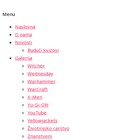
Menu
Naslovna
O nama
Novosti
Budući kvizovi
Galerija
Witcher
Wednesday
Warhammer
WarCraft
X-Men
Yu-Gi-Oh!
YouTube
Yellowjackets
Životinjsko carstvo
Znanstveni