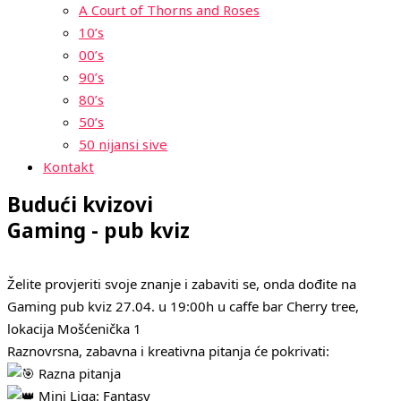
A Court of Thorns and Roses
10’s
00’s
90’s
80’s
50’s
50 nijansi sive
Kontakt
Budući kvizovi
Gaming - pub kviz
Želite provjeriti svoje znanje i zabaviti se, onda dođite na
Gaming pub kviz 27.04. u 19:00h u caffe bar Cherry tree,
lokacija Mošćenička 1
Raznovrsna, zabavna i kreativna pitanja će pokrivati:
Razna pitanja
Mini Liga: Fantasy