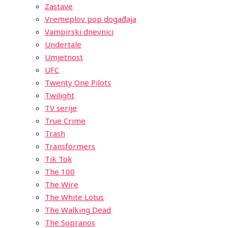
Zastave
Vremeplov pop događaja
Vampirski dnevnici
Undertale
Umjetnost
UFC
Twenty One Pilots
Twilight
TV serije
True Crime
Trash
Transformers
Tik Tok
The 100
The Wire
The White Lotus
The Walking Dead
The Sopranos