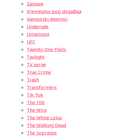
Zastave
Vremeplov pop događaja
Vampirski dnevnici
Undertale
Umjetnost
UFC
Twenty One Pilots
Twilight
TV serije
True Crime
Trash
Transformers
Tik Tok
The 100
The Wire
The White Lotus
The Walking Dead
The Sopranos