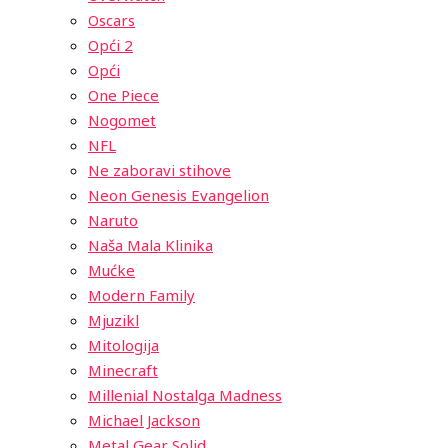
Oscars
Opći 2
Opći
One Piece
Nogomet
NFL
Ne zaboravi stihove
Neon Genesis Evangelion
Naruto
Naša Mala Klinika
Mućke
Modern Family
Mjuzikl
Mitologija
Minecraft
Millenial Nostalga Madness
Michael Jackson
Metal Gear Solid