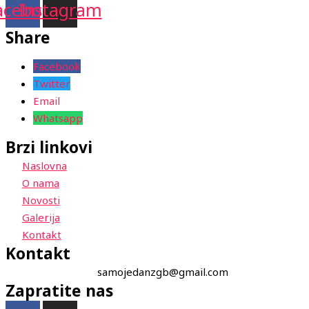
acebook
Instagram
Share
Facebook
Twitter
Email
Whatsapp
Brzi linkovi
Naslovna
O nama
Novosti
Galerija
Kontakt
Kontakt
samojedanzgb@gmail.com
Zapratite nas