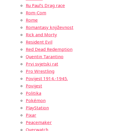
Ru Paul’s Drag race
Rom-Com
Rome
Romantasy književnost
Rick and Morty
Resident Evil
Red Dead Redemption
Quentin Tarantino
Prvi svjetski rat
Pro Wrestling
Povijest 1914.-1945.
Povijest
Politika
Pokémon
PlayStation
Pixar
Peacemaker
Overwatch