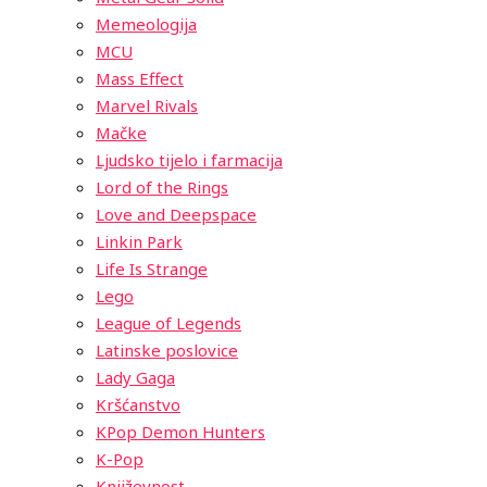
Memeologija
MCU
Mass Effect
Marvel Rivals
Mačke
Ljudsko tijelo i farmacija
Lord of the Rings
Love and Deepspace
Linkin Park
Life Is Strange
Lego
League of Legends
Latinske poslovice
Lady Gaga
Kršćanstvo
KPop Demon Hunters
K-Pop
Književnost