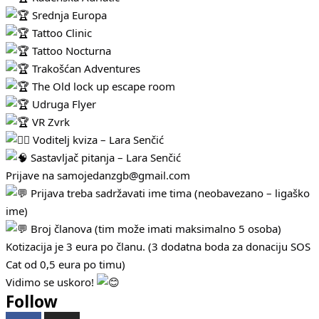
Srednja Europa
Tattoo Clinic
Tattoo Nocturna
Trakošćan Adventures
The Old lock up escape room
Udruga Flyer
VR Zvrk
Voditelj kviza – Lara Senčić
Sastavljač pitanja – Lara Senčić
Prijave na samojedanzgb@gmail.com
Prijava treba sadržavati ime tima (neobavezano – ligaško
ime)
Broj članova (tim može imati maksimalno 5 osoba)
Kotizacija je 3 eura po članu. (3 dodatna boda za donaciju SOS
Cat od 0,5 eura po timu)
Vidimo se uskoro!
Follow