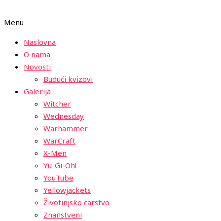
Menu
Naslovna
O nama
Novosti
Budući kvizovi
Galerija
Witcher
Wednesday
Warhammer
WarCraft
X-Men
Yu-Gi-Oh!
YouTube
Yellowjackets
Životinjsko carstvo
Znanstveni