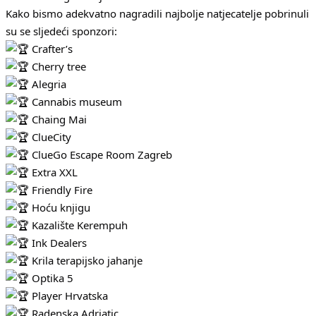
Kako bismo adekvatno nagradili najbolje natjecatelje pobrinuli
su se sljedeći sponzori:
Crafter’s
Cherry tree
Alegria
Cannabis museum
Chaing Mai
ClueCity
ClueGo Escape Room Zagreb
Extra XXL
Friendly Fire
Hoću knjigu
Kazalište Kerempuh
Ink Dealers
Krila terapijsko jahanje
Optika 5
Player Hrvatska
Radenska Adriatic