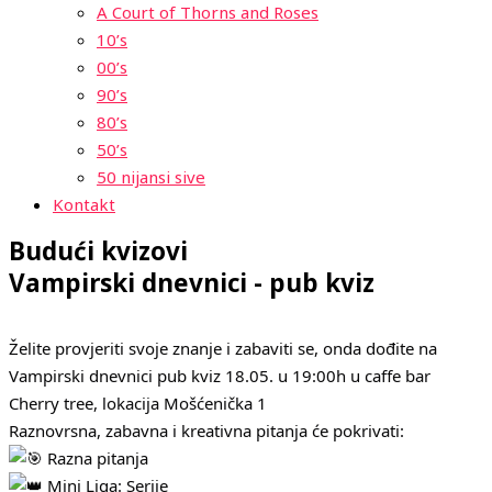
A Court of Thorns and Roses
10’s
00’s
90’s
80’s
50’s
50 nijansi sive
Kontakt
Budući kvizovi
Vampirski dnevnici - pub kviz
Želite provjeriti svoje znanje i zabaviti se, onda dođite na
Vampirski dnevnici pub kviz 18.05. u 19:00h u caffe bar
Cherry tree, lokacija Mošćenička 1
Raznovrsna, zabavna i kreativna pitanja će pokrivati:
Razna pitanja
Mini Liga: Serije