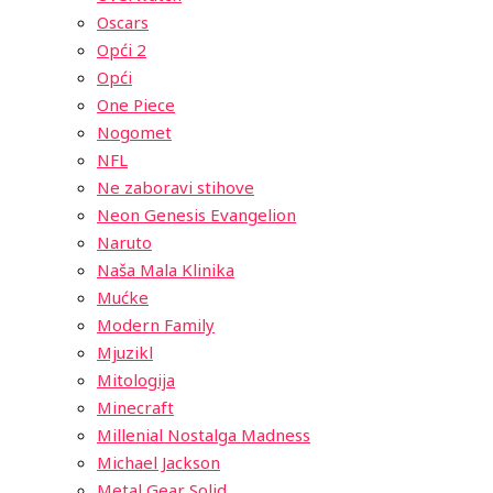
Oscars
Opći 2
Opći
One Piece
Nogomet
NFL
Ne zaboravi stihove
Neon Genesis Evangelion
Naruto
Naša Mala Klinika
Mućke
Modern Family
Mjuzikl
Mitologija
Minecraft
Millenial Nostalga Madness
Michael Jackson
Metal Gear Solid