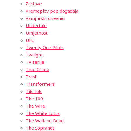
Zastave
Vremeplov pop događaja
Vampirski dnevnici
Undertale
Umjetnost
UFC
Twenty One Pilots
Twilight
TV serije
True Crime
Trash
Transformers
Tik Tok
The 100
The Wire
The White Lotus
The Walking Dead
The Sopranos