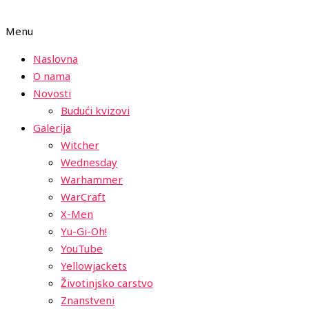
Menu
Naslovna
O nama
Novosti
Budući kvizovi
Galerija
Witcher
Wednesday
Warhammer
WarCraft
X-Men
Yu-Gi-Oh!
YouTube
Yellowjackets
Životinjsko carstvo
Znanstveni