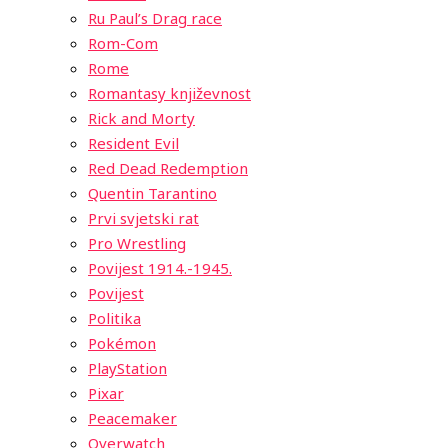
Ru Paul’s Drag race
Rom-Com
Rome
Romantasy književnost
Rick and Morty
Resident Evil
Red Dead Redemption
Quentin Tarantino
Prvi svjetski rat
Pro Wrestling
Povijest 1914.-1945.
Povijest
Politika
Pokémon
PlayStation
Pixar
Peacemaker
Overwatch