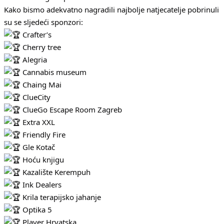
Kako bismo adekvatno nagradili najbolje natjecatelje pobrinuli
su se sljedeći sponzori:
Crafter’s
Cherry tree
Alegria
Cannabis museum
Chaing Mai
ClueCity
ClueGo Escape Room Zagreb
Extra XXL
Friendly Fire
Gle Kotač
Hoću knjigu
Kazalište Kerempuh
Ink Dealers
Krila terapijsko jahanje
Optika 5
Player Hrvatska