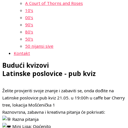
A Court of Thorns and Roses
10’s
00’s
90’s
80’s
50’s
50 nijansi sive
Kontakt
Budući kvizovi
Latinske poslovice - pub kviz
Želite provjeriti svoje znanje i zabaviti se, onda dođite na
Latinske poslovice pub kviz 21.05. u 19:00h u caffe bar Cherry
tree, lokacija Mošćenička 1
Raznovrsna, zabavna i kreativna pitanja će pokrivati:
Razna pitanja
Mini Liga: Općenito