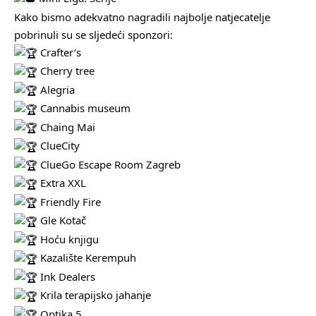
Kako bismo adekvatno nagradili najbolje natjecatelje
pobrinuli su se sljedeći sponzori:
Crafter’s
Cherry tree
Alegria
Cannabis museum
Chaing Mai
ClueCity
ClueGo Escape Room Zagreb
Extra XXL
Friendly Fire
Gle Kotač
Hoću knjigu
Kazalište Kerempuh
Ink Dealers
Krila terapijsko jahanje
Optika 5