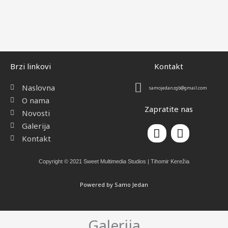
Brzi linkovi
Kontakt
Naslovna
samojedanzgb@gmail.com
O nama
Zapratite nas
Novosti
Galerija
F
I
a
n
Kontakt
c
s
e
t
Copyright © 2021 Sweet Multimedia Studios | Tihomir Kerežia
b
a
o
g
Powered by Samo Jedan
o
r
k
a
m
Galerija