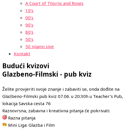
A Court of Thorns and Roses
10’s
00’s
90’s
80’s
50’s
50 nijansi sive
Kontakt
Budući kvizovi
Glazbeno-Filmski - pub kviz
Želite provjeriti svoje znanje i zabaviti se, onda dođite na
Glazbeno-Filmski pub kviz 07.06. u 20:30h u Teacher’s Pub,
lokacija Savska cesta 76
Raznovrsna, zabavna i kreativna pitanja će pokrivati:
Razna pitanja
Mini Liga: Glazba i Film