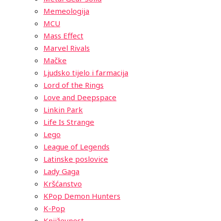
Memeologija
MCU
Mass Effect
Marvel Rivals
Mačke
Ljudsko tijelo i farmacija
Lord of the Rings
Love and Deepspace
Linkin Park
Life Is Strange
Lego
League of Legends
Latinske poslovice
Lady Gaga
Kršćanstvo
KPop Demon Hunters
K-Pop
Književnost