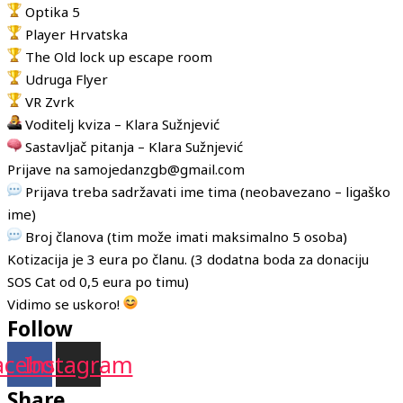
Optika 5
Player Hrvatska
The Old lock up escape room
Udruga Flyer
VR Zvrk
Voditelj kviza – Klara Sužnjević
Sastavljač pitanja – Klara Sužnjević
Prijave na samojedanzgb@gmail.com
Prijava treba sadržavati ime tima (neobavezano – ligaško
ime)
Broj članova (tim može imati maksimalno 5 osoba)
Kotizacija je 3 eura po članu. (3 dodatna boda za donaciju
SOS Cat od 0,5 eura po timu)
Vidimo se uskoro!
Follow
acebook
Instagram
Share