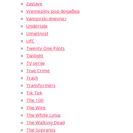
Zastave
Vremeplov pop događaja
Vampirski dnevnici
Undertale
Umjetnost
UFC
Twenty One Pilots
Twilight
TV serije
True Crime
Trash
Transformers
Tik Tok
The 100
The Wire
The White Lotus
The Walking Dead
The Sopranos