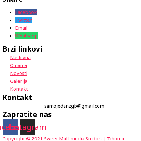
Facebook
Twitter
Email
Whatsapp
Brzi linkovi
Naslovna
O nama
Novosti
Galerija
Kontakt
Kontakt
samojedanzgb@gmail.com
Zapratite nas
acebook
Instagram
Copyright © 2021 Sweet Multimedia Studios | Tihomir