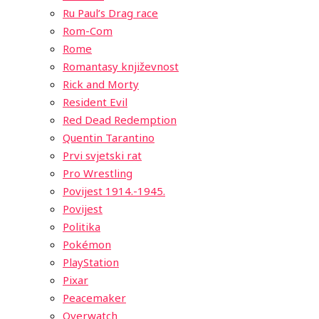
Ru Paul’s Drag race
Rom-Com
Rome
Romantasy književnost
Rick and Morty
Resident Evil
Red Dead Redemption
Quentin Tarantino
Prvi svjetski rat
Pro Wrestling
Povijest 1914.-1945.
Povijest
Politika
Pokémon
PlayStation
Pixar
Peacemaker
Overwatch