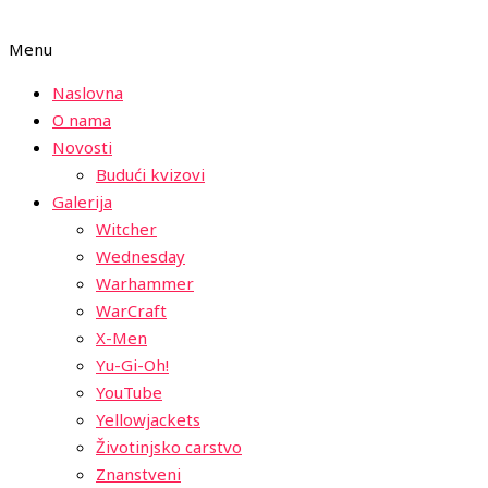
Menu
Naslovna
O nama
Novosti
Budući kvizovi
Galerija
Witcher
Wednesday
Warhammer
WarCraft
X-Men
Yu-Gi-Oh!
YouTube
Yellowjackets
Životinjsko carstvo
Znanstveni