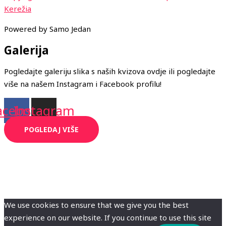
Kerežia
Powered by Samo Jedan
Galerija
Pogledajte galeriju slika s naših kvizova ovdje ili pogledajte
više na našem Instagram i Facebook profilu!
acebook
Instagram
POGLEDAJ VIŠE
We use cookies to ensure that we give you the best
experience on our website. If you continue to use this site