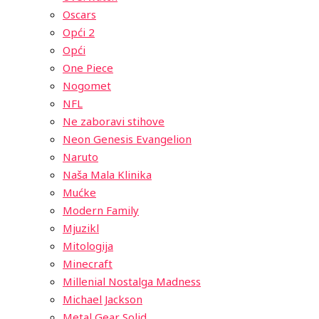
Oscars
Opći 2
Opći
One Piece
Nogomet
NFL
Ne zaboravi stihove
Neon Genesis Evangelion
Naruto
Naša Mala Klinika
Mućke
Modern Family
Mjuzikl
Mitologija
Minecraft
Millenial Nostalga Madness
Michael Jackson
Metal Gear Solid