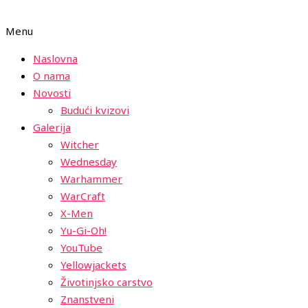
Menu
Naslovna
O nama
Novosti
Budući kvizovi
Galerija
Witcher
Wednesday
Warhammer
WarCraft
X-Men
Yu-Gi-Oh!
YouTube
Yellowjackets
Životinjsko carstvo
Znanstveni