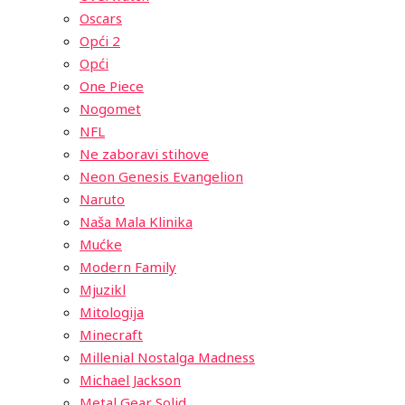
Oscars
Opći 2
Opći
One Piece
Nogomet
NFL
Ne zaboravi stihove
Neon Genesis Evangelion
Naruto
Naša Mala Klinika
Mućke
Modern Family
Mjuzikl
Mitologija
Minecraft
Millenial Nostalga Madness
Michael Jackson
Metal Gear Solid