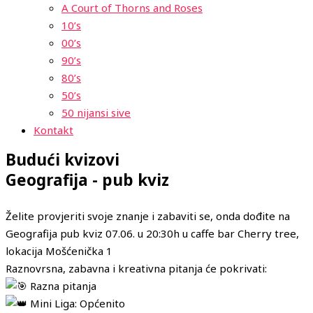
A Court of Thorns and Roses
10’s
00’s
90’s
80’s
50’s
50 nijansi sive
Kontakt
Budući kvizovi
Geografija - pub kviz
Želite provjeriti svoje znanje i zabaviti se, onda dođite na
Geografija pub kviz 07.06. u 20:30h u caffe bar Cherry tree,
lokacija Mošćenička 1
Raznovrsna, zabavna i kreativna pitanja će pokrivati:
Razna pitanja
Mini Liga: Općenito