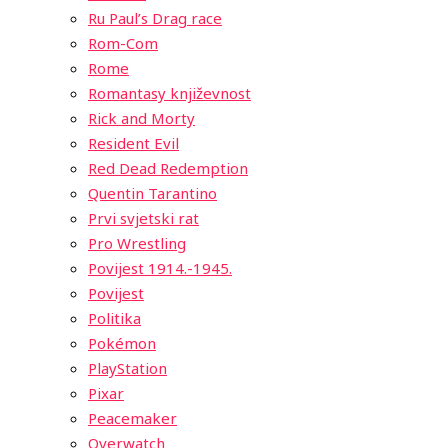
Ru Paul’s Drag race
Rom-Com
Rome
Romantasy književnost
Rick and Morty
Resident Evil
Red Dead Redemption
Quentin Tarantino
Prvi svjetski rat
Pro Wrestling
Povijest 1914.-1945.
Povijest
Politika
Pokémon
PlayStation
Pixar
Peacemaker
Overwatch