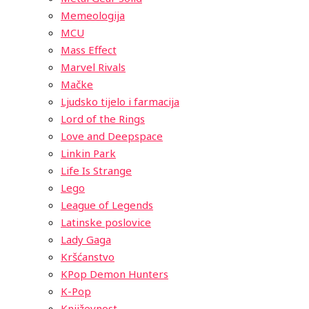
Memeologija
MCU
Mass Effect
Marvel Rivals
Mačke
Ljudsko tijelo i farmacija
Lord of the Rings
Love and Deepspace
Linkin Park
Life Is Strange
Lego
League of Legends
Latinske poslovice
Lady Gaga
Kršćanstvo
KPop Demon Hunters
K-Pop
Književnost