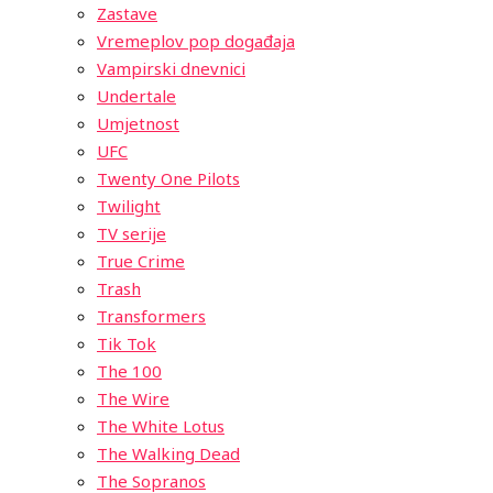
Zastave
Vremeplov pop događaja
Vampirski dnevnici
Undertale
Umjetnost
UFC
Twenty One Pilots
Twilight
TV serije
True Crime
Trash
Transformers
Tik Tok
The 100
The Wire
The White Lotus
The Walking Dead
The Sopranos