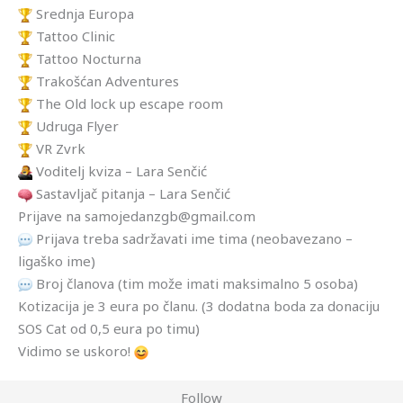
Srednja Europa
Tattoo Clinic
Tattoo Nocturna
Trakošćan Adventures
The Old lock up escape room
Udruga Flyer
VR Zvrk
Voditelj kviza – Lara Senčić
Sastavljač pitanja – Lara Senčić
Prijave na samojedanzgb@gmail.com
Prijava treba sadržavati ime tima (neobavezano –
ligaško ime)
Broj članova (tim može imati maksimalno 5 osoba)
Kotizacija je 3 eura po članu. (3 dodatna boda za donaciju
SOS Cat od 0,5 eura po timu)
Vidimo se uskoro!
Follow