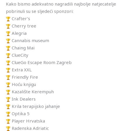
Kako bismo adekvatno nagradili najbolje natjecatelje
pobrinuli su se sljedeći sponzori:
Crafter’s
Cherry tree
Alegria
Cannabis museum
Chaing Mai
ClueCity
ClueGo Escape Room Zagreb
Extra XXL
Friendly Fire
Hoću knjigu
Kazalište Kerempuh
Ink Dealers
Krila terapijsko jahanje
Optika 5
Player Hrvatska
Radenska Adriatic