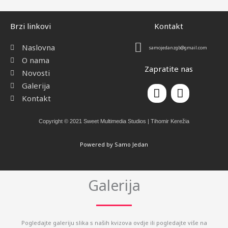
Brzi linkovi
Kontakt
Naslovna
samojedanzgb@gmail.com
O nama
Zapratite nas
Novosti
Galerija
F
I
a
n
Kontakt
c
s
e
t
Copyright © 2021 Sweet Multimedia Studios | Tihomir Kerežia
b
a
o
g
Powered by Samo Jedan
o
r
k
a
m
Galerija
Pogledajte galeriju slika s naših kvizova ovdje ili pogledajte više na