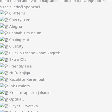
Kako bismo adekvatno nagradili najbolje natjecatelje pobrinuli
su se sljedeći sponzori:
Crafter’s
Cherry tree
Alegria
Cannabis museum
Chaing Mai
ClueCity
ClueGo Escape Room Zagreb
Extra XXL
Friendly Fire
Hoću knjigu
Kazalište Kerempuh
Ink Dealers
Krila terapijsko jahanje
Optika 5
Player Hrvatska