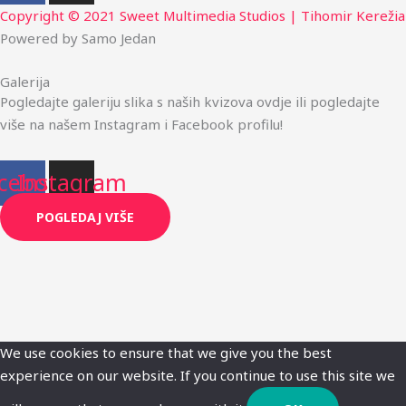
Copyright © 2021 Sweet Multimedia Studios | Tihomir Kerežia
Powered by Samo Jedan
Galerija
Pogledajte galeriju slika s naših kvizova ovdje ili pogledajte
više na našem Instagram i Facebook profilu!
cebook
Instagram
POGLEDAJ VIŠE
We use cookies to ensure that we give you the best
experience on our website. If you continue to use this site we