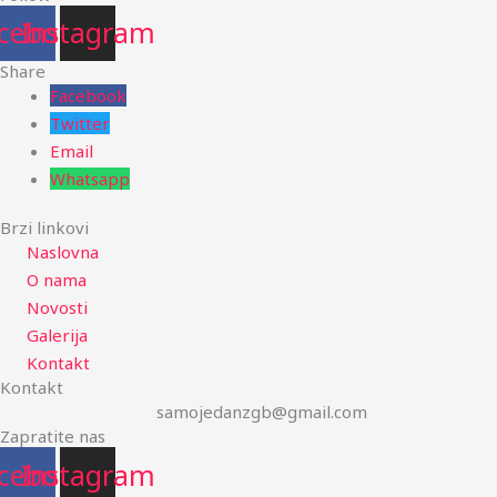
cebook
Instagram
Share
Facebook
Twitter
Email
Whatsapp
Brzi linkovi
Naslovna
O nama
Novosti
Galerija
Kontakt
Kontakt
samojedanzgb@gmail.com
Zapratite nas
cebook
Instagram