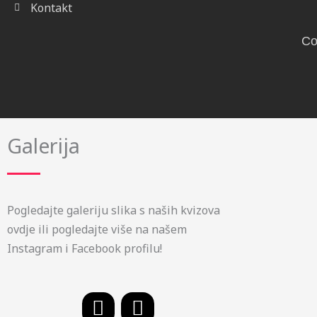
Kontakt
Co
Galerija
Pogledajte galeriju slika s naših kvizova
ovdje ili pogledajte više na našem
Instagram i Facebook profilu!
F
I