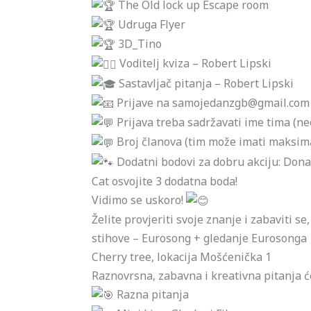
The Old lock up Escape room
Udruga Flyer
3D_Tino
Voditelj kviza – Robert Lipski
Sastavljač pitanja – Robert Lipski
Prijave na samojedanzgb@gmail.com
Prijava treba sadržavati ime tima (n
Broj članova (tim može imati maksim
Dodatni bodovi za dobru akciju: Dona
Cat osvojite 3 dodatna boda!
Vidimo se uskoro!
Želite provjeriti svoje znanje i zabaviti s
stihove – Eurosong + gledanje Eurosonga 1
Cherry tree, lokacija Mošćenička 1
Raznovrsna, zabavna i kreativna pitanja će
Razna pitanja