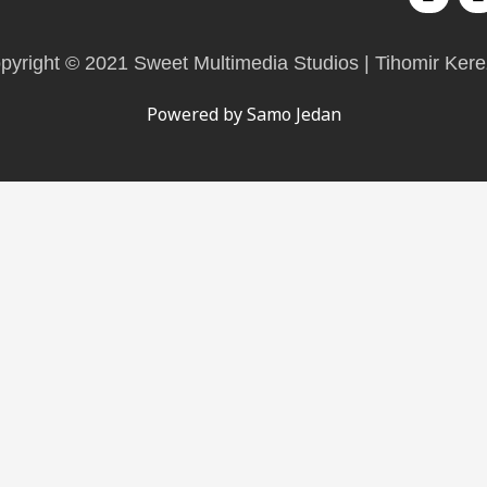
a
c
e
t
pyright © 2021 Sweet Multimedia Studios | Tihomir Kere
b
o
Powered by Samo Jedan
o
k