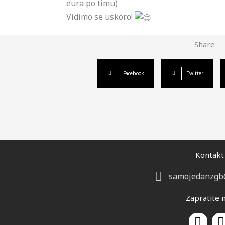
eura po timu)
Vidimo se uskoro!
Share
Facebook
Twitter
Kontakt
samojedanzgb
Zapratite 
F
I