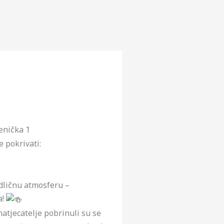
enička 1
 pokrivati:
odličnu atmosferu –
a!
atjecatelje pobrinuli su se