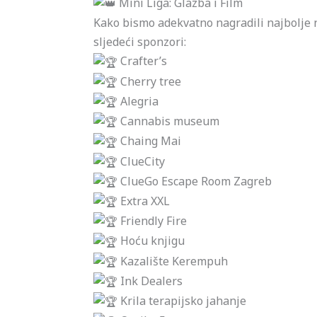
Mini Liga: Glazba i Film
Kako bismo adekvatno nagradili najbolje n
sljedeći sponzori:
Crafter’s
Cherry tree
Alegria
Cannabis museum
Chaing Mai
ClueCity
ClueGo Escape Room Zagreb
Extra XXL
Friendly Fire
Hoću knjigu
Kazalište Kerempuh
Ink Dealers
Krila terapijsko jahanje