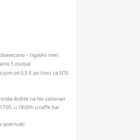
eobavezano – ligaško ime)
alno 5 osoba)
cijom od 0,5 € po timu za SOS
e, onda dođite na Ne zaboravi
7.05. u 18:00h u caffe bar
 pokrivati: