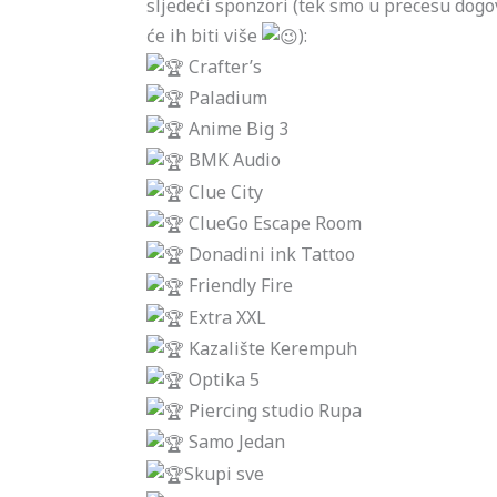
sljedeći sponzori (tek smo u precesu dogo
će ih biti više
):
Crafter’s
Paladium
Anime Big 3
BMK Audio
Clue City
ClueGo Escape Room
Donadini ink Tattoo
Friendly Fire
Extra XXL
Kazalište Kerempuh
Optika 5
Piercing studio Rupa
Samo Jedan
Skupi sve